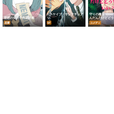
エスケイプ・サンクチュア
守りの種を 1000
理想の女の子作成計画
リ
んだんだけどどう
い？
恋愛
SF
コメディ