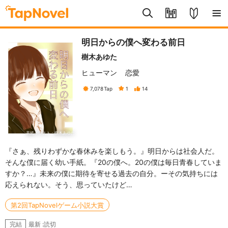
明日からの僕へ変わる前日
樹木あゆた
ヒューマン
恋愛
7,078
Tap
1
14
表紙イラスト：樹木あゆた
『さぁ、残りわずかな春休みを楽しもう。』明日からは社会人だ。
そんな僕に届く幼い手紙。『20の僕へ。20の僕は毎日青春していま
すか？…』未来の僕に期待を寄せる過去の自分。ーその気持ちには
応えられない。そう、思っていたけど…
第2回TapNovelゲーム小説大賞
最新 :読切
完結