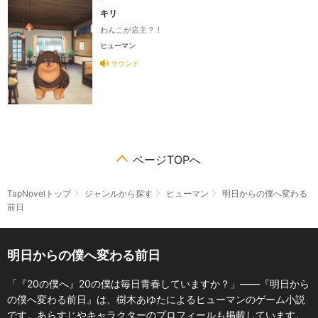
キリ
わんこが店主？！
ヒューマン
サウンド
ページTOPへ
TapNovelトップ
ジャンルから探す
ヒューマン
明日からの僕へ変わる
前日
明日からの僕へ変わる前日
「『20の僕へ』20の僕は毎日青春していますか？」――『明日から
の僕へ変わる前日』は、樹木あゆたによるヒューマンのゲーム小説
です。あらすじやキャラクターのプロフィールも掲載しています。