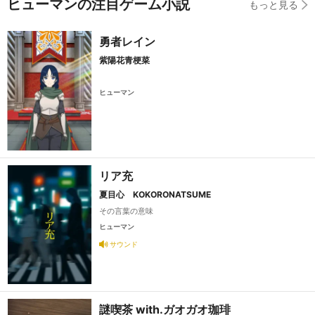
ヒューマンの注目ゲーム小説
もっと見る
勇者レイン
紫陽花青梗菜
ヒューマン
リア充
夏目心 KOKORONATSUME
その言葉の意味
ヒューマン
サウンド
謎喫茶 with.ガオガオ珈琲