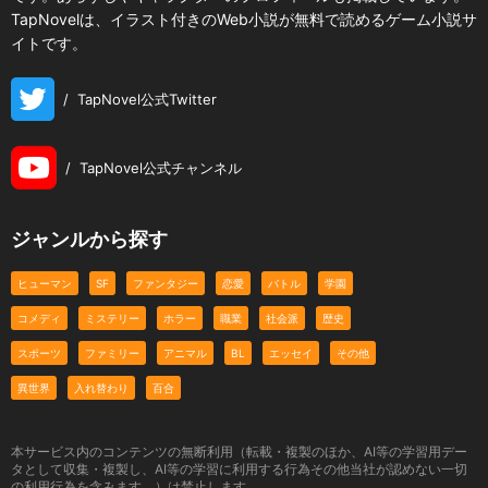
TapNovelは、イラスト付きのWeb小説が無料で読めるゲーム小説サ
イトです。
/
TapNovel公式Twitter
/
TapNovel公式チャンネル
ジャンルから探す
ヒューマン
SF
ファンタジー
恋愛
バトル
学園
コメディ
ミステリー
ホラー
職業
社会派
歴史
スポーツ
ファミリー
アニマル
BL
エッセイ
その他
異世界
入れ替わり
百合
本サービス内のコンテンツの無断利用（転載・複製のほか、AI等の学習用デー
タとして収集・複製し、AI等の学習に利用する行為その他当社が認めない一切
の利用行為を含みます。）は禁止します。