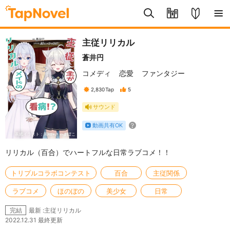
主従リリカル
蒼井円
コメディ
恋愛
ファンタジー
2,830
Tap
5
サウンド
動画共有OK
表紙イラスト：黒ko×きゃまぼこ
リリカル（百合）でハートフルな日常ラブコメ！！
トリプルコラボコンテスト
百合
主従関係
ラブコメ
ほのぼの
美少女
日常
最新 :主従リリカル
完結
2022.12.31 最終更新