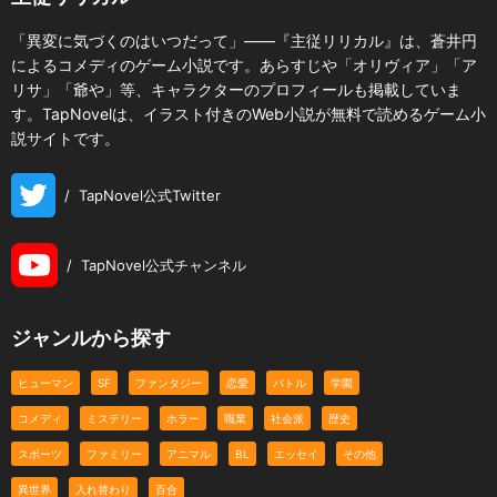
「異変に気づくのはいつだって」――『主従リリカル』は、蒼井円
によるコメディのゲーム小説です。あらすじや「オリヴィア」「ア
リサ」「爺や」等、キャラクターのプロフィールも掲載していま
す。TapNovelは、イラスト付きのWeb小説が無料で読めるゲーム小
説サイトです。
/
TapNovel公式Twitter
/
TapNovel公式チャンネル
ジャンルから探す
ヒューマン
SF
ファンタジー
恋愛
バトル
学園
コメディ
ミステリー
ホラー
職業
社会派
歴史
スポーツ
ファミリー
アニマル
BL
エッセイ
その他
異世界
入れ替わり
百合