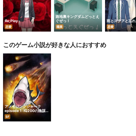
路地裏キングダムどっとえ
Яe;Play
ぐぜっ！
雨とステアと忘れ
恋愛
職業
恋愛
このゲーム小説が好きな人におすすめ
アメイジングシャーク
episode 1 :IQ200の陰謀論
者と超理論『ブレーンワー
SF
ルド』