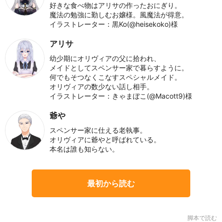
好きな食べ物はアリサの作ったおにぎり。
魔法の勉強に勤しむお嬢様。風魔法が得意。
イラストレーター：黒Ko(@heisekoko)様
アリサ
幼少期にオリヴィアの父に拾われ、
メイドとしてスペンサー家で暮らすように。
何でもそつなくこなすスペシャルメイド。
オリヴィアの数少ない話し相手。
イラストレーター：きゃまぼこ(@Macott9)様
爺や
スペンサー家に仕える老執事。
オリヴィアに爺やと呼ばれている。
本名は誰も知らない。
最初から読む
脚本で読む