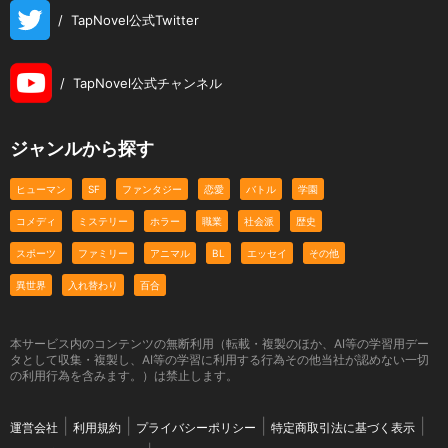
/
TapNovel公式Twitter
/
TapNovel公式チャンネル
ジャンルから探す
ヒューマン
SF
ファンタジー
恋愛
バトル
学園
コメディ
ミステリー
ホラー
職業
社会派
歴史
スポーツ
ファミリー
アニマル
BL
エッセイ
その他
異世界
入れ替わり
百合
本サービス内のコンテンツの無断利用（転載・複製のほか、AI等の学習用デー
タとして収集・複製し、AI等の学習に利用する行為その他当社が認めない一切
の利用行為を含みます。）は禁止します。
運営会社
利用規約
プライバシーポリシー
特定商取引法に基づく表示