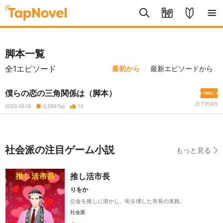
脚本一覧
全1エピソード
最初から
最新エピソードから
僕らの恋の三角関係は（脚本）
読了約4分
2023.06.16
4,599
Tap
14
社会派の注目ゲーム小説
もっと見る
推し活市長
りをか
公金を推しに溶かし、街を壊した市長の末路。
社会派