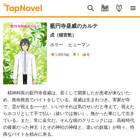
藍円寺昼威のカルテ
戌（猫宮乾）
ホラー
ヒューマン
1,305
Tap
1
6
精神科医の藍円寺昼威は、若くして開業したが患者が来ないた
め、救命救急でバイトをしている。昼威は生まれつき、実家が寺
で、霊が視える――が、いいやそれは気のせいだと考えて、視えた
らホコリとして手で払い（祓いでは無い）、無かった事にして生き
ている。また、常に金欠だ。そんな彼のクリニックには、高校時代
の後輩だった神主（とその神社の神様と、遣いの妖狐）が時々、特
殊なバイトを頼みに来る。