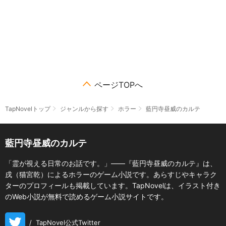
ページTOPへ
TapNovelトップ
ジャンルから探す
ホラー
藍円寺昼威のカルテ
藍円寺昼威のカルテ
「霊が視える日常のお話です。」――『藍円寺昼威のカルテ』は、
戌（猫宮乾）によるホラーのゲーム小説です。あらすじやキャラク
ターのプロフィールも掲載しています。TapNovelは、イラスト付き
のWeb小説が無料で読めるゲーム小説サイトです。
/
TapNovel公式Twitter