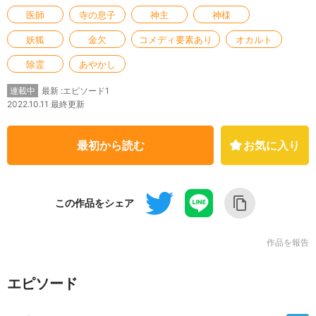
医師
寺の息子
神主
神様
妖狐
金欠
コメディ要素あり
オカルト
除霊
あやかし
最新 :エピソード1
連載中
2022.10.11 最終更新
最初から読む
お気に入り
この作品をシェア
作品を報告
エピソード