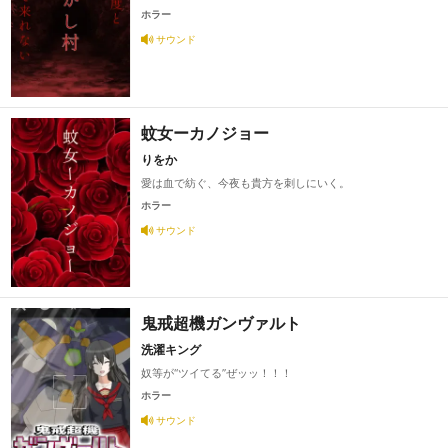
ホラー
サウンド
蚊女ーカノジョー
りをか
愛は血で紡ぐ、今夜も貴方を刺しにいく。
ホラー
サウンド
鬼戒超機ガンヴァルト
洗濯キング
奴等が“ツイてる”ぜッッ！！！
ホラー
サウンド