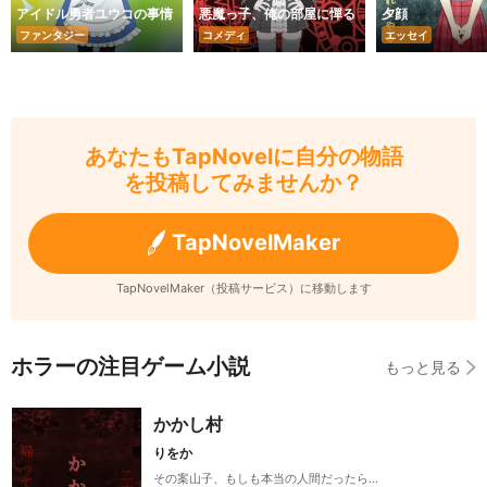
アイドル勇者ユウコの事情
悪魔っ子、俺の部屋に憚る
夕顔
ファンタジー
コメディ
エッセイ
あなたもTapNovelに自分の物語
を投稿してみませんか？
TapNovelMaker
TapNovelMaker（投稿サービス）に移動します
ホラーの注目ゲーム小説
もっと見る
かかし村
りをか
その案山子、もしも本当の人間だったら…