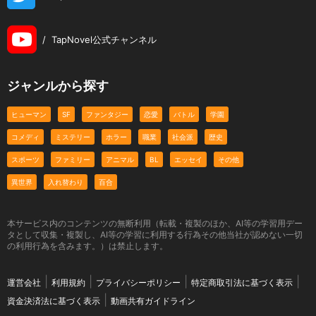
/
TapNovel公式チャンネル
ジャンルから探す
ヒューマン
SF
ファンタジー
恋愛
バトル
学園
コメディ
ミステリー
ホラー
職業
社会派
歴史
スポーツ
ファミリー
アニマル
BL
エッセイ
その他
異世界
入れ替わり
百合
本サービス内のコンテンツの無断利用（転載・複製のほか、AI等の学習用デー
タとして収集・複製し、AI等の学習に利用する行為その他当社が認めない一切
の利用行為を含みます。）は禁止します。
運営会社
利用規約
プライバシーポリシー
特定商取引法に基づく表示
資金決済法に基づく表示
動画共有ガイドライン