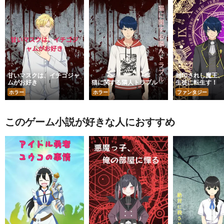
甘いマスクは、イチゴジャ
封印されし魔王、
ムがお好き
猫に関する隣人トラブル
生徒に転生す！
ホラー
ホラー
ファンタジー
このゲーム小説が好きな人におすすめ