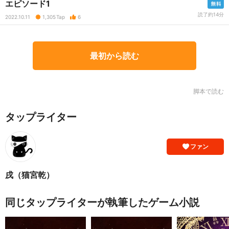
エピソード1
読了約14分
2022.10.11
1,305
Tap
6
最初から読む
脚本で読む
タップライター
ファン
戌（猫宮乾）
同じタップライターが執筆したゲーム小説