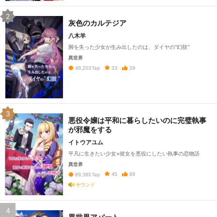
2
灰色のカルテジア
八木羊
脚を失った少女が生み出したのは、ダイヤの"幻肢"
異世界
33
29
49,203
Tap
3
悪役令嬢は平和に暮らしたいのに完璧執事
が邪魔をする
イトウアユム
平凡に生きたい少女×彼女を悪役にしたい執事の恋物語
異世界
45
69
89,385
Tap
サウンド
4