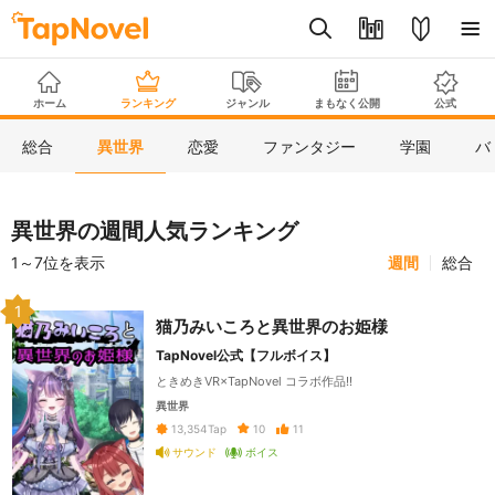
ホーム
ランキング
ジャンル
まもなく公開
公式
総合
異世界
恋愛
ファンタジー
学園
バ
異世界の週間人気ランキング
1～7位を表示
週間
総合
1
猫乃みいころと異世界のお姫様
TapNovel公式【フルボイス】
ときめきVR×TapNovel コラボ作品!!
異世界
10
11
13,354
Tap
サウンド
ボイス