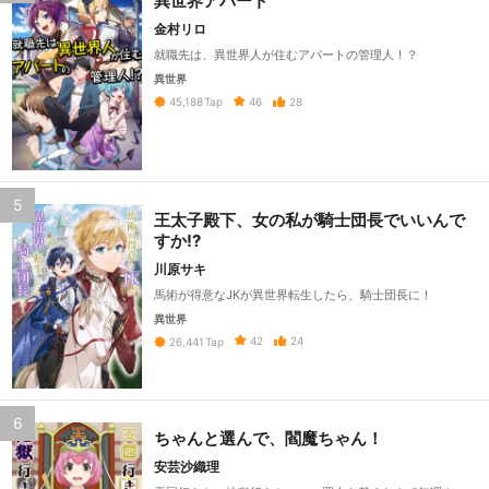
異世界アパート
金村リロ
就職先は、異世界人が住むアパートの管理人！？
異世界
46
28
45,188
Tap
5
王太子殿下、女の私が騎士団長でいいんで
すか!?
川原サキ
馬術が得意なJKが異世界転生したら、騎士団長に！
異世界
42
24
26,441
Tap
6
ちゃんと選んで、閻魔ちゃん！
安芸沙織理