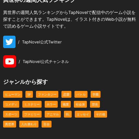
異世界の週間人気ランキングからTapNovelで配信中のゲーム小説を
探すことができます。TapNovelは、イラスト付きのWeb小説が無料
で読めるゲーム小説サイトです。
/
TapNovel公式Twitter
/
TapNovel公式チャンネル
ジャンルから探す
ヒューマン
SF
ファンタジー
恋愛
バトル
学園
コメディ
ミステリー
ホラー
職業
社会派
歴史
スポーツ
ファミリー
アニマル
BL
エッセイ
その他
異世界
入れ替わり
百合