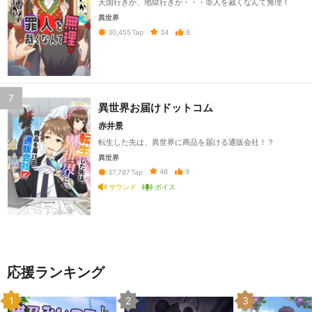
天国行きか、地獄行きか・・・罪人を裁くなんて無理！
異世界
34
8
30,455
Tap
7
異世界お届けドットコム
赤井景
転生した先は、異世界に商品を届ける通販会社！？
異世界
48
9
37,787
Tap
サウンド
ボイス
応援ランキング