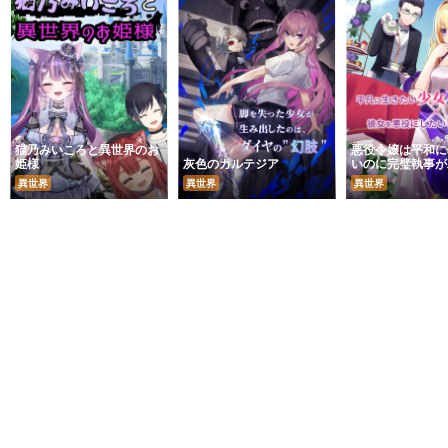
猫乃みいころと異世界のお
悪役令嬢は平和に
姫様
灰色のカルテジア
いのに完璧執事が
る
異世界
異世界
異世界