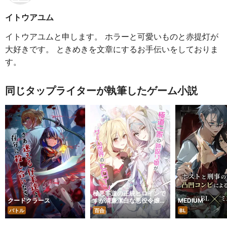
イトウアユム
イトウアユムと申します。 ホラーと可愛いものと赤提灯が
大好きです。 ときめきを文章にするお手伝いをしておりま
す。
同じタップライターが執筆したゲーム小説
極悪非道の正統ヒロインで
クードクラース
すが清廉潔白な悪役令嬢と
MEDIUM
幸せになります～咲かせて
バトル
百合
BL
魅せます、百合の華～