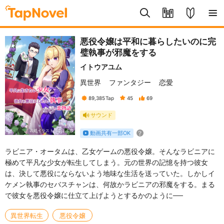
悪役令嬢は平和に暮らしたいのに完
璧執事が邪魔をする
イトウアユム
異世界
ファンタジー
恋愛
89,385
Tap
45
69
サウンド
表紙イラスト：りょふ彦
動画共有一部OK
ラビニア・オータムは、乙女ゲームの悪役令嬢。そんなラビニアに
極めて平凡な少女が転生してしまう。元の世界の記憶を持つ彼女
は、決して悪役にならないよう地味な生活を送っていた。しかしイ
ケメン執事のセバスチャンは、何故かラビニアの邪魔をする。まる
で彼女を悪役令嬢に仕立て上げようとするかのように──
異世界転生
悪役令嬢