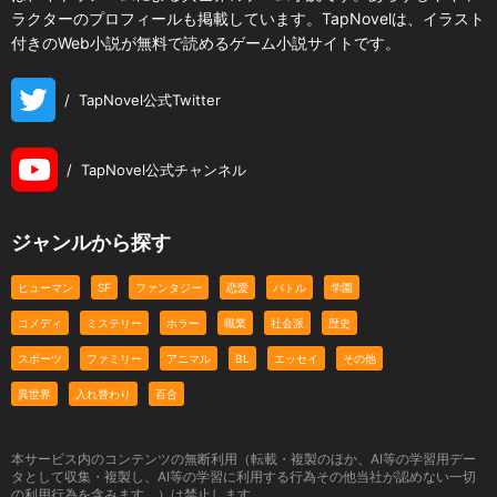
ラクターのプロフィールも掲載しています。TapNovelは、イラスト
付きのWeb小説が無料で読めるゲーム小説サイトです。
/
TapNovel公式Twitter
/
TapNovel公式チャンネル
ジャンルから探す
ヒューマン
SF
ファンタジー
恋愛
バトル
学園
コメディ
ミステリー
ホラー
職業
社会派
歴史
スポーツ
ファミリー
アニマル
BL
エッセイ
その他
異世界
入れ替わり
百合
本サービス内のコンテンツの無断利用（転載・複製のほか、AI等の学習用デー
タとして収集・複製し、AI等の学習に利用する行為その他当社が認めない一切
の利用行為を含みます。）は禁止します。