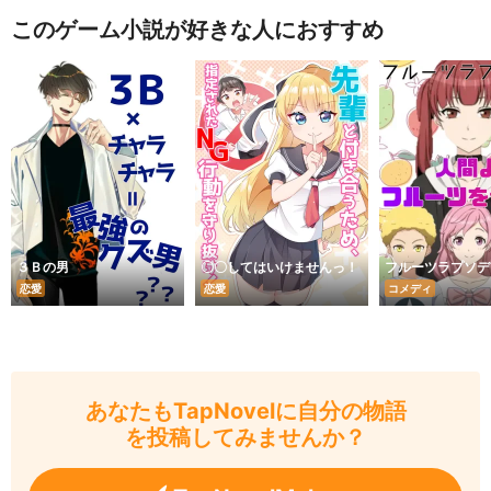
このゲーム小説が好きな人におすすめ
３Ｂの男
〇〇してはいけませんっ！
フルーツラプソデ
恋愛
恋愛
コメディ
あなたもTapNovelに自分の物語
を投稿してみませんか？