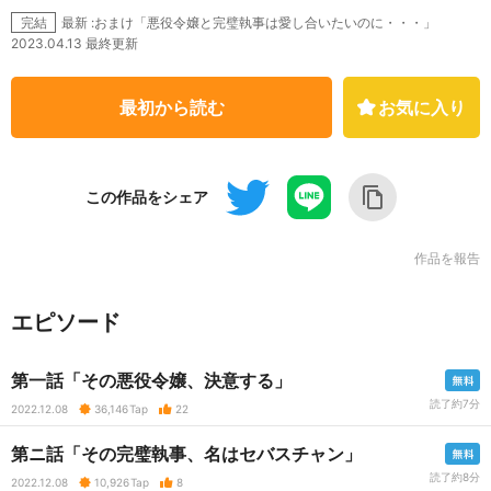
最新 :おまけ「悪役令嬢と完璧執事は愛し合いたいのに・・・」
完結
2023.04.13 最終更新
最初から読む
お気に入り
この作品をシェア
作品を報告
エピソード
第一話「その悪役令嬢、決意する」
読了約7分
2022.12.08
36,146
Tap
22
第ニ話「その完璧執事、名はセバスチャン」
読了約8分
2022.12.08
10,926
Tap
8