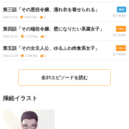
第三話「その悪役令嬢、濡れ衣を着せられる」
読了約6分
2022.12.15
3,931
Tap
3
第四話「その端役令嬢、壁になりたい系腐女子」
読了約8分
2022.12.22
2,723
Tap
2
第五話「その女主人公、ゆるふわ肉食系女子」
読了約9分
2022.12.29
2,748
Tap
2
全21エピソードを読む
挿絵イラスト