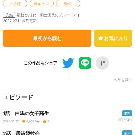
王子様
胸キュン
転生
最新 :おまけ 騎士団長のブルー・デイ
完結
2022.07.11 最終更新
最初から読む
お気に入り
この作品をシェア
作品を報告
エピソード
1話 白馬の女子高生
読了約4分
2021.08.27
8,684
Tap
2
2話 馬術競技会