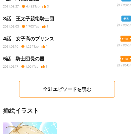
読了約6分
2021.08.27
4,432
Tap
3
3話 王太子親衛騎士団
読了約5分
2021.09.03
1,703
Tap
1
4話 女子高のプリンス
読了約5分
2021.09.10
1,264
Tap
1
5話 騎士団長の器
読了約4分
2021.09.17
1,001
Tap
1
全21エピソードを読む
挿絵イラスト