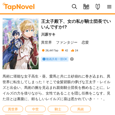
王太子殿下、女の私が騎士団長でい
いんですか!?
川原サキ
異世界
ファンタジー
恋愛
26,441
Tap
42
24
動画共有一部OK
表紙イラスト：縹ヨツバ
馬術に堪能な女子高生・葵。愛馬と共に土砂崩れに巻き込まれ、異
世界に転生してしまった！そこで金髪碧眼の儚げな王太子・レイル
ズと出会い、馬術の腕を見込まれ親衛騎士団長を務めることに。レ
イルズの力を借りながら、女性であることを隠し任務をこなす。見
た目とは裏腹に、頼もしいレイルズに葵は惹かれていき・・・。
異世界
中世
騎士
馬術