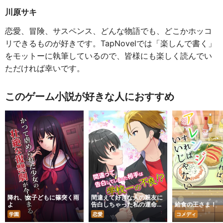
川原サキ
恋愛、冒険、サスペンス、どんな物語でも、どこかホッコ
リできるものが好きです。TapNovelでは「楽しんで書く」
をモットーに執筆しているので、皆様にも楽しく読んでい
ただければ幸いです。
このゲーム小説が好きな人におすすめ
降れ、女子どもに篠突く雨
間違えて好きな人の親友に
よ
告白しちゃった私の運命
給食の王さま！
は…？
学園
恋愛
コメディ