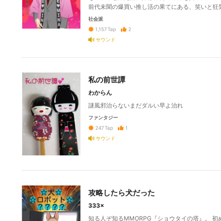
前代未聞の爆買い推し活の果てにある、笑いと狂
社会派
2
1,157
Tap
サウンド
私の前世譚
わからん
謎風邪治らないまだダルい早よ治れ
ファンタジー
1
247
Tap
サウンド
攻略したら犬だった
333×
知る人ぞ知るMMORPG『ショウタイの塔』。 初