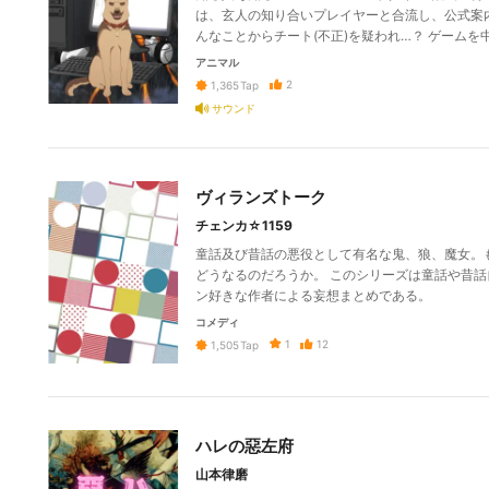
は、玄人の知り合いプレイヤーと合流し、公式案
んなことからチート(不正)を疑われ…？ ゲーム
アニマル
2
1,365
Tap
サウンド
ヴィランズトーク
チェンカ☆1159
童話及び昔話の悪役として有名な鬼、狼、魔女。
どうなるのだろうか。 このシリーズは童話や昔
ン好きな作者による妄想まとめである。
コメディ
1
12
1,505
Tap
ハレの惡左府
山本律磨