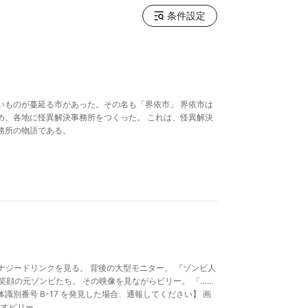
条件設定
いものが蔓延る市があった。その名も「界依市」 界依市は
め、各地に怪異解決事務所をつくった。 これは、怪異解決
務所の物語である。
エナジードリンクを見る。 背後の大型モニター。 『ゾンビ人
笑顔の元ゾンビたち。 その映像を見ながらビリー。 「……
体識別番号 B-17 を発見した場合、通報してください】 画
出すビリー