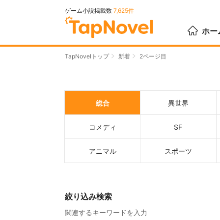
ゲーム小説掲載数
7,625件
ホー
TapNovelトップ
新着
2ページ目
総合
異世界
コメディ
SF
アニマル
スポーツ
絞り込み検索
関連するキーワードを入力