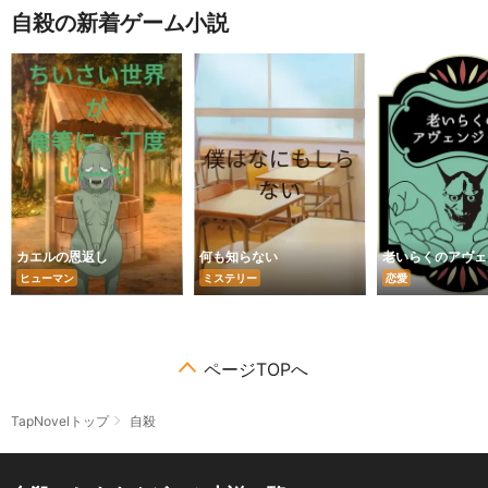
自殺の新着ゲーム小説
カエルの恩返し
何も知らない
老いらくのアヴェ
ヒューマン
ミステリー
恋愛
ページTOPへ
TapNovelトップ
自殺