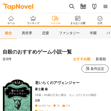
ホーム
ランキング
ジャンル
まもなく公開
公式
総合
異世界
恋愛
ファンタジー
学園
バ
自殺のおすすめゲーム小説一覧
全9件
おすすめ順
新着順
条件設定
老いらくのアヴェンジャー
富士鷹 扇
28歳～40歳の乙女に贈る、ちょっぴり大人の物語
恋愛
20
134
64,881
Tap
サウンド