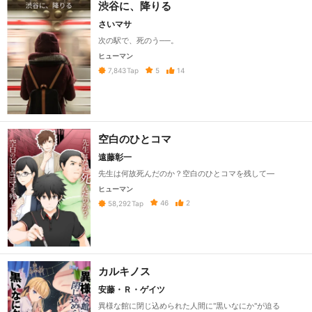
渋谷に、降りる
さいマサ
次の駅で、死のう──。
ヒューマン
5
14
7,843
Tap
空白のひとコマ
遠藤彰一
先生は何故死んだのか？空白のひとコマを残して—
ヒューマン
46
2
58,292
Tap
カルキノス
安藤・Ｒ・ゲイツ
異様な館に閉じ込められた人間に"黒いなにか"が迫る