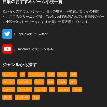
自殺のおすすめゲーム小説一覧
老いらくのアヴェンジャー、明日の境界 ～彼女が笑うその瞬間
～、こころクリーニング等、TapNovelで配信されている自殺のゲー
ム小説全9ストーリーをおすすめ順に一覧表示しています。
/
TapNovel公式Twitter
/
TapNovel公式チャンネル
ジャンルから探す
ヒューマン
SF
ファンタジー
恋愛
バトル
学園
コメディ
ミステリー
ホラー
職業
社会派
歴史
スポーツ
ファミリー
アニマル
BL
エッセイ
その他
異世界
入れ替わり
百合