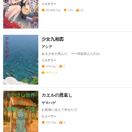
ミステリー
128
22
99,986
Tap
少女九相図
アシア
ある少女が死んだ、ーー何故死んだのか。
ミステリー
7
374
Tap
サウンド
カエルの恩返し
ヤマハゲ
お前俺に会えて幸せだろ
ヒューマン
2
202
Tap