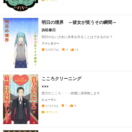
明日の境界 ～彼女が笑うその瞬間～
浜松春日
明日のない少女に未来を作ることはできるのか？
ファンタジー
4
15
6,835
Tap
こころクリーニング
×××
貴方のこころ・・・綺麗に清掃致します
ヒューマン
1
9
5,154
Tap
サウンド