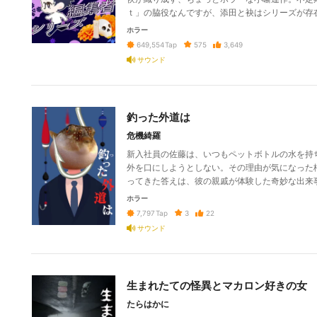
ｔ」の脇役なんですが、添田と袂はシリーズが存
ホラー
575
3,649
649,554
Tap
サウンド
釣った外道は
危機綺羅
新入社員の佐藤は、いつもペットボトルの水を持
外を口にしようとしない。その理由が気になった
ってきた答えは、彼の親戚が体験した奇妙な出来
ホラー
3
22
7,797
Tap
サウンド
生まれたての怪異とマカロン好きの女
たらはかに