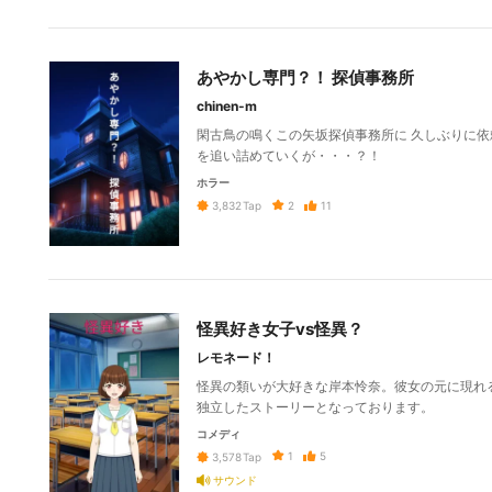
あやかし専門？！ 探偵事務所
chinen-m
閑古鳥の鳴くこの矢坂探偵事務所に 久しぶりに依
を追い詰めていくが・・・？！
ホラー
2
11
3,832
Tap
怪異好き女子vs怪異？
レモネード！
怪異の類いが大好きな岸本怜奈。彼女の元に現れる
独立したストーリーとなっております。
コメディ
1
5
3,578
Tap
サウンド