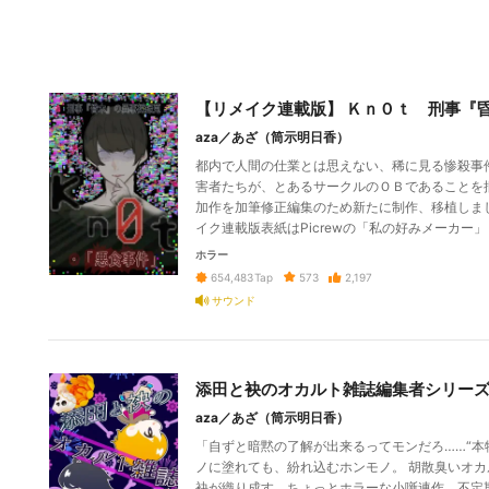
【リメイク連載版】 Ｋｎ０ｔ 刑事『
aza／あざ（筒示明日香）
都内で人間の仕業とは思えない、稀に見る惨殺事
害者たちが、とあるサークルのＯＢであることを掴
加作を加筆修正編集のため新たに制作、移植しまし
イク連載版表紙はPicrewの「私の好みメーカー
ホラー
573
2,197
654,483
Tap
サウンド
添田と袂のオカルト雑誌編集者シリー
aza／あざ（筒示明日香）
「自ずと暗黙の了解が出来るってモンだろ……“本
ノに塗れても、紛れ込むホンモノ。 胡散臭いオ
袂が織り成す、ちょっとホラーな小噺連作。不定