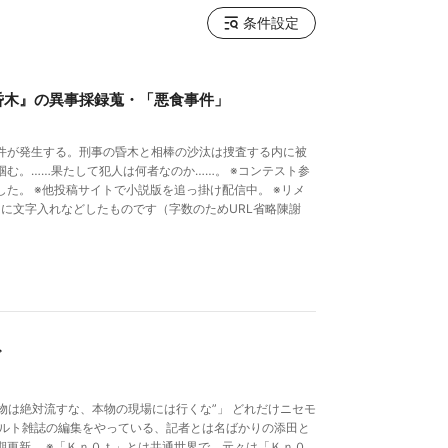
条件設定
昏木』の異事採録蒐・「悪食事件」
件が発生する。刑事の昏木と相棒の沙汰は捜査する内に被
む。……果たして犯人は何者なのか……。 ※コンテスト参
た。 ※他投稿サイトで小説版を追っ掛け配信中。 ※リメ
」 に文字入れなどしたものです（字数のためURL省略陳謝
ズ
物は絶対流すな、本物の現場には行くな”」 どれだけニセモ
カルト雑誌の編集をやっている、記者とは名ばかりの添田と
期更新。 ※「Ｋｎ０ｔ」とは共通世界で、元々は「Ｋｎ０