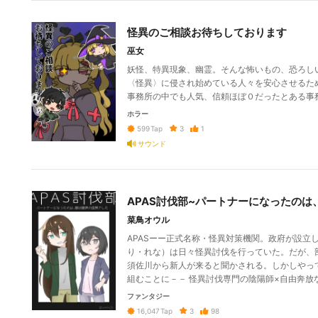
怪異のご相談お待ちしております
巫女
妖怪、特異現象、幽霊。そんな怖いもの、恐ろし
〈怪異〉に侵され始めている人々を安心させるた
事務所の中でも人気、信頼ほぼ０だったとある事
ホラー
3
1
599
Tap
サウンド
APAS討伐部~パートナーになったのは
菜鳥オウル
APASーー正式名称・怪異対策機関。政府が設立
り・れな）は日々怪異討伐を行っていた。だが、
須佐川から新人が来ると聞かされる。しかしやっ
組むことに－－ 怪異討伐専門の陰陽師×自由奔放
ファンタジー
3
98
16,047
Tap