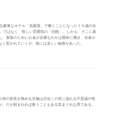
れる豪奢なホテル「花菱屋」で働くことになった１６歳の女
館」ではなく、怪しい雰囲気の「旧館」。しかも、そこに暮
た。 家族のためにお金が必要なわかは懸命に働き、佐倉か
なく惹かれていくが、彼には哀しい秘密があった。
う研の部長を務める京極は日頃この世に溢れる不思議や怪
が、だが頼まれれば救うこともある気まぐれな男である。