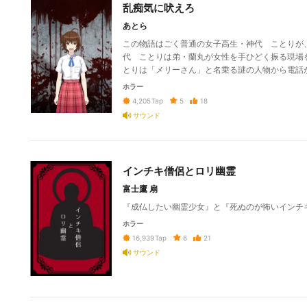
乱痴気に吠えろ
あとら
この物語はごく普通の女子高生・神代 ことりが、
代 ことりは弟・蘭丸が女性を手ひどく振る現場
とりは「メリーさん」と名乗る謎の人物から電話が来
ホラー
5
18
4,205
Tap
サウンド
インチキ僧侶とロリ幽霊
富士鷹 扇
『成仏したい幽霊少女』と『死ぬのが怖いインチ
ホラー
6
21
16,939
Tap
サウンド