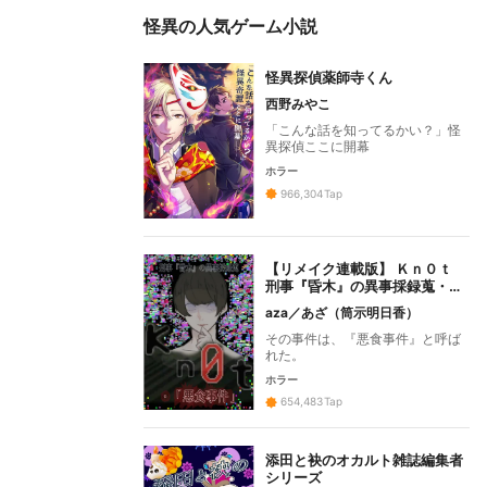
怪異の人気ゲーム小説
怪異探偵薬師寺くん
西野みやこ
「こんな話を知ってるかい？」怪
異探偵ここに開幕
ホラー
966,304
Tap
【リメイク連載版】 Ｋｎ０ｔ
刑事『昏木』の異事採録蒐・
「悪食事件」
aza／あざ（筒示明日香）
その事件は、『悪食事件』と呼ば
れた。
ホラー
654,483
Tap
添田と袂のオカルト雑誌編集者
シリーズ