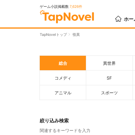
ゲーム小説掲載数
7,626件
ホー
TapNovelトップ
怪異
総合
異世界
コメディ
SF
アニマル
スポーツ
絞り込み検索
関連するキーワードを入力