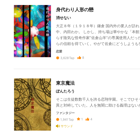
身代わり人形の戀
消せない
大正８年（１９１８年）鎌倉 国内外の要人が訪
中、内田わか。 しかし、持ち場は華やかな「本
らす陰気な怪奇作家”佐倉山羊”の専属使用人だっ
らの信頼を得ていく。やがて佐倉にどうしようも
恋愛
8
3,628
Tap
東京魔法
ぽんたろう
そこは生徒数数千人を誇る恋翔学園。そこでひそ
異と対峙していた。人を無闇に助ける義理はない
ファンタジー
1
4
1,941
Tap
サウンド