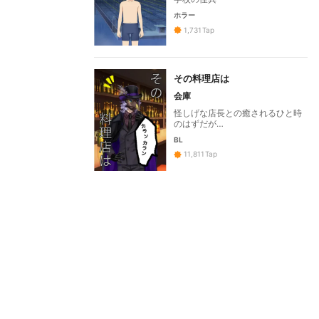
ホラー
1,731
Tap
その料理店は
会庫
怪しげな店長との癒されるひと時
のはずだが…
BL
11,811
Tap