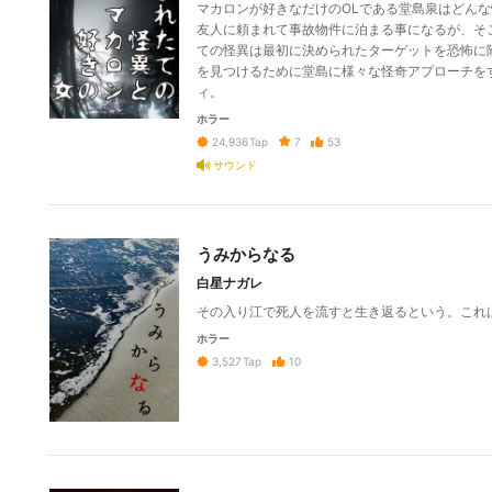
マカロンが好きなだけのOLである堂島泉はどん
友人に頼まれて事故物件に泊まる事になるが、そ
ての怪異は最初に決められたターゲットを恐怖に
を見つけるために堂島に様々な怪奇アプローチを
ィ。
ホラー
7
53
24,936
Tap
サウンド
うみからなる
白星ナガレ
その入り江で死人を流すと生き返るという。これ
ホラー
10
3,527
Tap