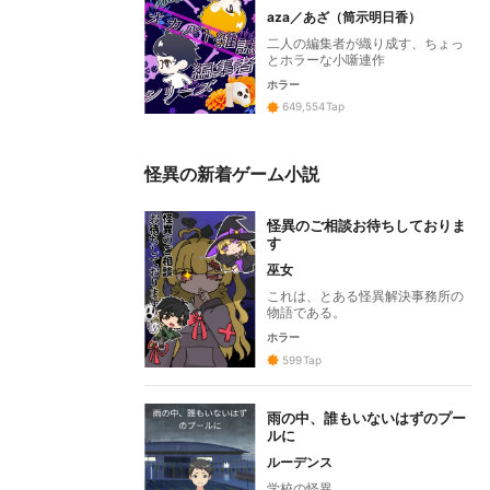
aza／あざ（筒示明日香）
二人の編集者が織り成す、ちょっ
とホラーな小噺連作
ホラー
649,554
Tap
怪異の新着ゲーム小説
怪異のご相談お待ちしておりま
す
巫女
これは、とある怪異解決事務所の
物語である。
ホラー
599
Tap
雨の中、誰もいないはずのプー
ルに
ルーデンス
学校の怪異