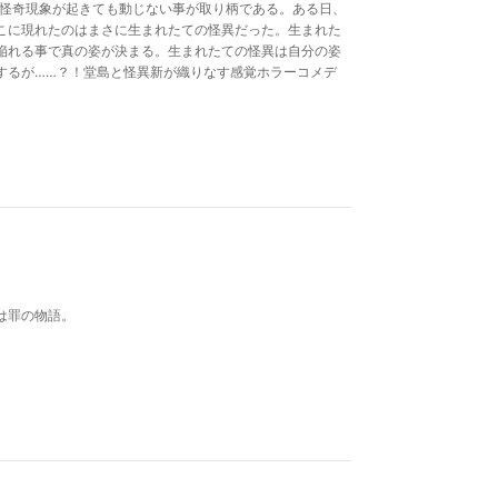
な怪奇現象が起きても動じない事が取り柄である。ある日、
こに現れたのはまさに生まれたての怪異だった。生まれた
陥れる事で真の姿が決まる。生まれたての怪異は自分の姿
するが……？！堂島と怪異新が織りなす感覚ホラーコメデ
は罪の物語。