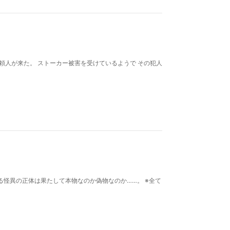
頼人が来た。 ストーカー被害を受けているようで その犯人
怪異の正体は果たして本物なのか偽物なのか……。 ※全て