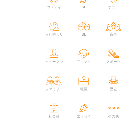
コメディ
SF
ホラー
入れ替わり
BL
百合
ヒューマン
アニマル
スポーツ
ファミリー
職業
歴史
社会派
エッセイ
その他