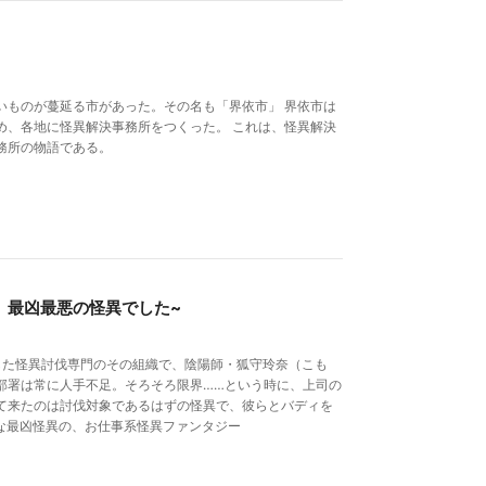
いものが蔓延る市があった。その名も「界依市」 界依市は
め、各地に怪異解決事務所をつくった。 これは、怪異解決
務所の物語である。
、最凶最悪の怪異でした~
した怪異討伐専門のその組織で、陰陽師・狐守玲奈（こも
部署は常に人手不足。そろそろ限界……という時に、上司の
て来たのは討伐対象であるはずの怪異で、彼らとバディを
な最凶怪異の、お仕事系怪異ファンタジー