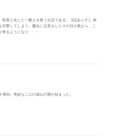
怪異と化した一般人を救うお話である。 3話あらすじ 神
を目撃してしまう。蘭丸に注意をしたその日の夜から、こ
るようになり･･････
キ僧侶』奇妙な二人の成仏行脚が始まった。