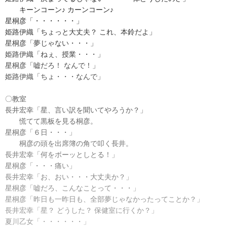
キーンコーン♪ カーンコーン♪
星桐彦「・・・・・・」
姫路伊織「ちょっと大丈夫？ これ、本鈴だよ」
星桐彦「夢じゃない・・・」
姫路伊織「ねぇ、授業・・・」
星桐彦「嘘だろ！ なんで！」
姫路伊織「ちょ・・・なんで」
〇教室
長井宏幸「星、言い訳を聞いてやろうか？」
慌てて黒板を見る桐彦。
星桐彦「６日・・・」
桐彦の頭を出席簿の角で叩く長井。
長井宏幸「何をボーッとしとる！」
星桐彦「・・・痛い」
長井宏幸「お、おい・・・大丈夫か？」
星桐彦「嘘だろ、こんなことって・・・」
星桐彦「昨日も一昨日も、全部夢じゃなかったってことか？」
長井宏幸「星？ どうした？ 保健室に行くか？」
夏川乙女「・・・・・・」