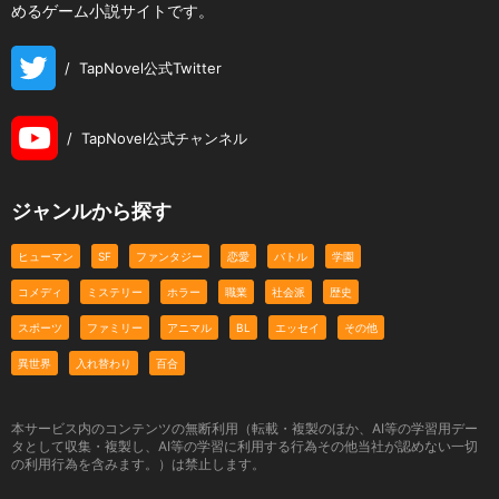
めるゲーム小説サイトです。
/
TapNovel公式Twitter
/
TapNovel公式チャンネル
ジャンルから探す
ヒューマン
SF
ファンタジー
恋愛
バトル
学園
コメディ
ミステリー
ホラー
職業
社会派
歴史
スポーツ
ファミリー
アニマル
BL
エッセイ
その他
異世界
入れ替わり
百合
本サービス内のコンテンツの無断利用（転載・複製のほか、AI等の学習用デー
タとして収集・複製し、AI等の学習に利用する行為その他当社が認めない一切
の利用行為を含みます。）は禁止します。