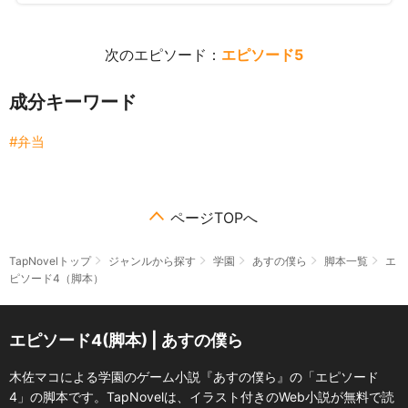
次のエピソード：
エピソード5
成分キーワード
弁当
ページTOPへ
TapNovelトップ
ジャンルから探す
学園
あすの僕ら
脚本一覧
エ
ピソード4（脚本）
エピソード4(脚本) | あすの僕ら
木佐マコによる学園のゲーム小説『あすの僕ら』の「エピソード
4」の脚本です。TapNovelは、イラスト付きのWeb小説が無料で読