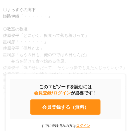
〇まっすぐの廊下
姫路伊織「・・・・・・」
〇教室の教壇
佐原俊平「とにかく、飯食って落ち着けって」
星桐彦「・・・・・・」
佐原俊平「偶然だよ」
星桐彦「もう３日も、俺の中では６日なんだ」
弁当を開けて食べ始める佐原。
佐原俊平「気のせいだって。 そういう夢でも見たんじゃないか？」
佐原俊平「あ、その焼きそばパン、お前のだから」
星桐彦「気のせいなわけないだろ！」
このエピソードを読むには
星桐彦「俺、知ってるんだからな！ お前がミス須高の唯奈ちゃんと
会員登録/ログイン
が必要です！
付き合ってることも、その弁当が唯奈ちゃんの手作りだってこと
も！」
会員登録する（無料）
すでに登録済みの方は
ログイン