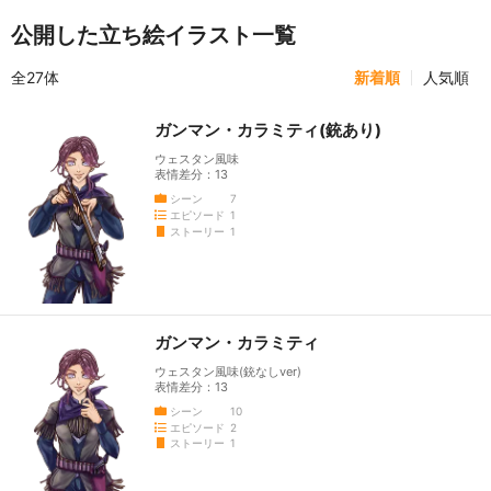
公開した立ち絵イラスト一覧
全27体
新着順
人気順
ガンマン・カラミティ(銃あり)
ウェスタン風味
表情差分：13
シーン
7
エピソード
1
ストーリー
1
ガンマン・カラミティ
ウェスタン風味(銃なしver)
表情差分：13
シーン
10
エピソード
2
ストーリー
1