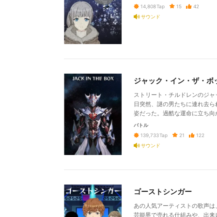
15
42
14,808
Tap
サウンド
ジャック・イン・ザ・ボ
ストリート・チルドレンのジャ
日突然、謎の男たちに連れ去ら
姿だった。過酷な運命に立ち向
バトル
21
122
139,733
Tap
サウンド
ゴーストシンガー
あの人気アーティストの歌声は
芸能界で売れる仕組みや、出来