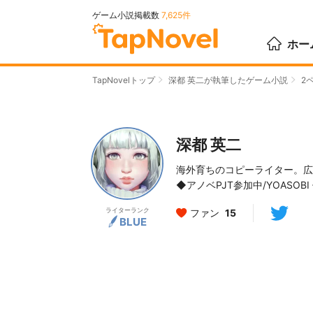
ゲーム小説掲載数
7,625件
ホー
TapNovelトップ
深都 英二が執筆したゲーム小説
2
深都 英二
海外育ちのコピーライター。広
◆アノベPJT参加中/YOAS
ライターランク
ファン
15
BLUE