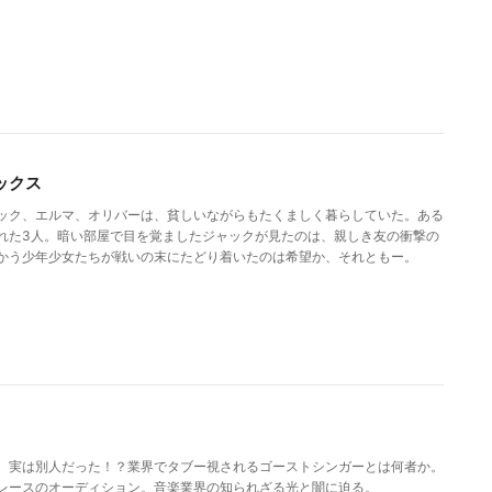
ックス
ック、エルマ、オリバーは、貧しいながらもたくましく暮らしていた。ある
れた3人。暗い部屋で目を覚ましたジャックが見たのは、親しき友の衝撃の
かう少年少女たちが戦いの末にたどり着いたのは希望か、それともー。
、実は別人だった！？業界でタブー視されるゴーストシンガーとは何者か。
レースのオーディション。音楽業界の知られざる光と闇に迫る。