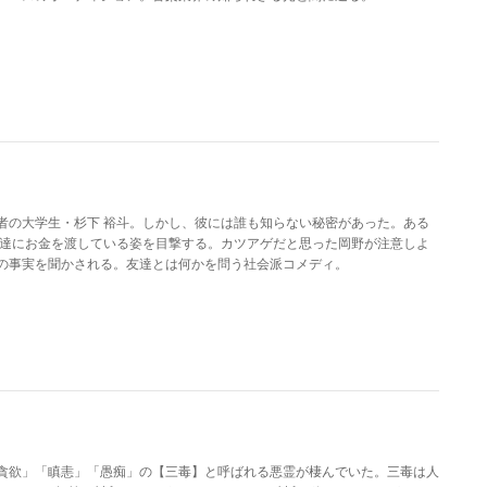
者の大学生・杉下 裕斗。しかし、彼には誰も知らない秘密があった。ある
友達にお金を渡している姿を目撃する。カツアゲだと思った岡野が注意しよ
の事実を聞かされる。友達とは何かを問う社会派コメディ。
貪欲」「瞋恚」「愚痴」の【三毒】と呼ばれる悪霊が棲んでいた。三毒は人