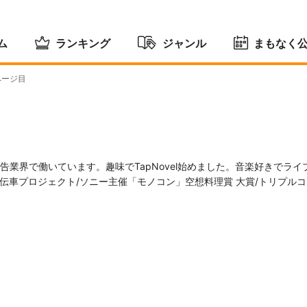
ム
ランキング
ジャンル
まもなく
ページ目
告業界で働いています。趣味でTapNovel始めました。音楽好きでライ
OBI 伝車プロジェクト/ソニー主催「モノコン」空想料理賞 大賞/トリプル