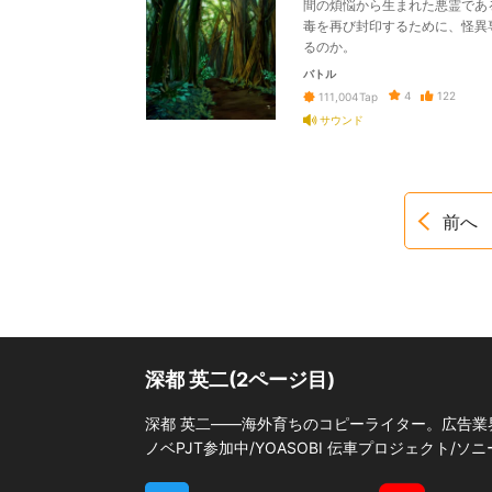
間の煩悩から生まれた悪霊であ
毒を再び封印するために、怪異
るのか。
バトル
4
122
111,004
Tap
サウンド
前へ
深都 英二(2ページ目)
深都 英二――海外育ちのコピーライター。広告業界
ノベPJT参加中/YOASOBI 伝車プロジェクト/