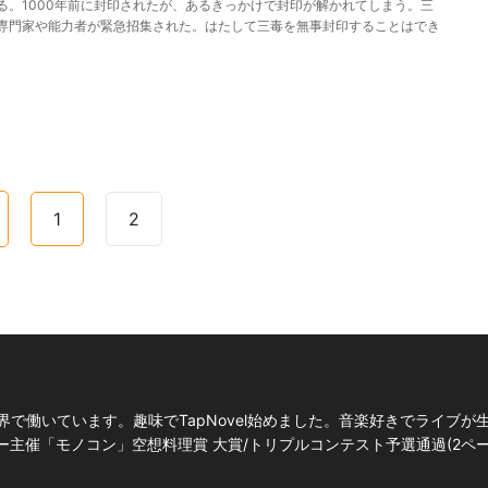
る。1000年前に封印されたが、あるきっかけで封印が解かれてしまう。三
専門家や能力者が緊急招集された。はたして三毒を無事封印することはでき
1
2
で働いています。趣味でTapNovel始めました。音楽好きでライブが
ソニー主催「モノコン」空想料理賞 大賞/トリプルコンテスト予選通過(2ペー