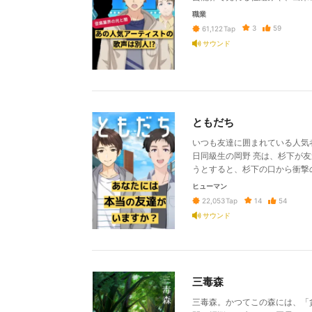
職業
3
59
61,122
Tap
サウンド
ともだち
いつも友達に囲まれている人気
日同級生の岡野 亮は、杉下が
うとすると、杉下の口から衝撃
ヒューマン
14
54
22,053
Tap
サウンド
三毒森
三毒森。かつてこの森には、「