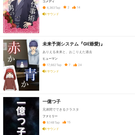
コメディ
2
14
4,363
Tap
サウンド
未来予測システム『GI(爺愛)』
ありえる未来と、おこりえた過去
ヒューマン
7
24
17,662
Tap
サウンド
一億つ子
兄弟間でできるクラスタ
ファミリー
15
9,148
Tap
サウンド