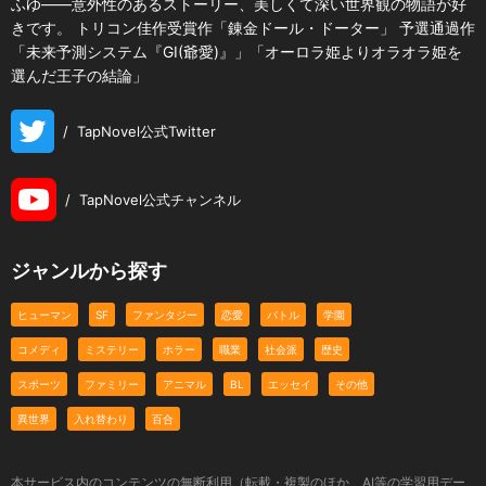
ふゆ――意外性のあるストーリー、美しくて深い世界観の物語が好
きです。 トリコン佳作受賞作「錬金ドール・ドーター」 予選通過作
「未来予測システム『GI(爺愛)』」「オーロラ姫よりオラオラ姫を
選んだ王子の結論」
/
TapNovel公式Twitter
/
TapNovel公式チャンネル
ジャンルから探す
ヒューマン
SF
ファンタジー
恋愛
バトル
学園
コメディ
ミステリー
ホラー
職業
社会派
歴史
スポーツ
ファミリー
アニマル
BL
エッセイ
その他
異世界
入れ替わり
百合
本サービス内のコンテンツの無断利用（転載・複製のほか、AI等の学習用デー