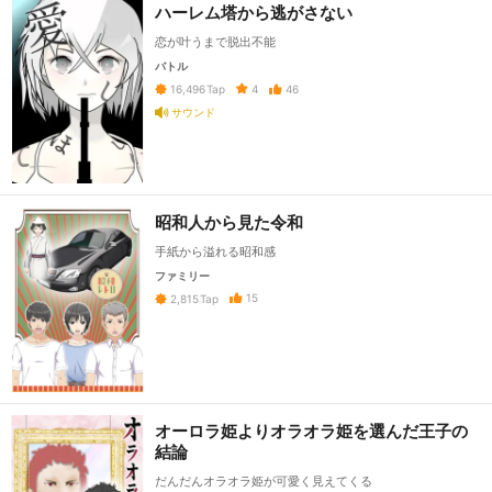
ハーレム塔から逃がさない
恋が叶うまで脱出不能
バトル
4
46
16,496
Tap
サウンド
昭和人から見た令和
手紙から溢れる昭和感
ファミリー
15
2,815
Tap
オーロラ姫よりオラオラ姫を選んだ王子の
結論
だんだんオラオラ姫が可愛く見えてくる