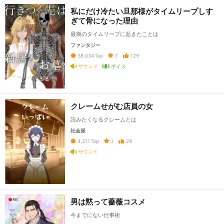
私にだけ冷たい旦那様がタイムリープしす
ぎて骨になった理由
最期のタイムリープに起きたことは
ファンタジー
7
129
38,034
Tap
サウンド
ボイス
クレームせがむ店員の女
読みたくなるクレームとは
社会派
1
29
4,211
Tap
サウンド
男は黙って薔薇コスメ
今までにない仕事術