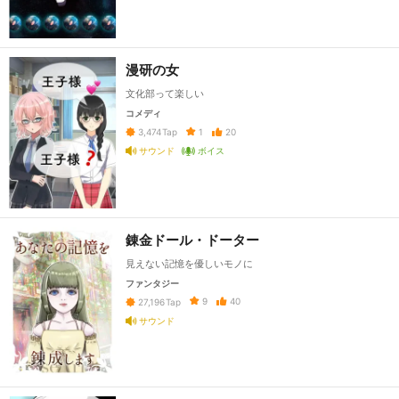
漫研の女
文化部って楽しい
コメディ
1
20
3,474
Tap
サウンド
ボイス
錬金ドール・ドーター
見えない記憶を優しいモノに
ファンタジー
9
40
27,196
Tap
サウンド