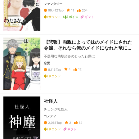
ファンタジー
11
204
99,412
Tap
サウンド
ボイス
ギフト
【悲報】両親によって妹のメイドにされた
令嬢、それなら俺のメイドになれと竜に攫
われる【朗報？】
不器用な幼馴染みのとった行動は
恋愛
4
12
8,115
Tap
サウンド
社怪人
チェンジ社怪人
コメディ
2
14
2,061
Tap
サウンド
ギフト