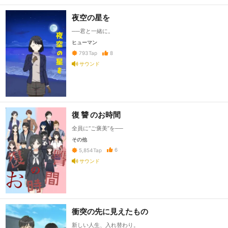
夜空の星を
──君と一緒に。
ヒューマン
8
793
Tap
サウンド
復 讐 のお時間
全員に“ご褒美”を──
その他
6
5,854
Tap
サウンド
衝突の先に見えたもの
新しい人生、入れ替わり。