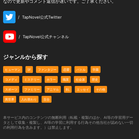
なので更新やコメント返信が遅いです。ご了承ください。
/
TapNovel公式Twitter
/
TapNovel公式チャンネル
ジャンルから探す
ヒューマン
SF
ファンタジー
恋愛
バトル
学園
コメディ
ミステリー
ホラー
職業
社会派
歴史
スポーツ
ファミリー
アニマル
BL
エッセイ
その他
異世界
入れ替わり
百合
本サービス内のコンテンツの無断利用（転載・複製のほか、AI等の学習用デー
タとして収集・複製し、AI等の学習に利用する行為その他当社が認めない一切
の利用行為を含みます。）は禁止します。