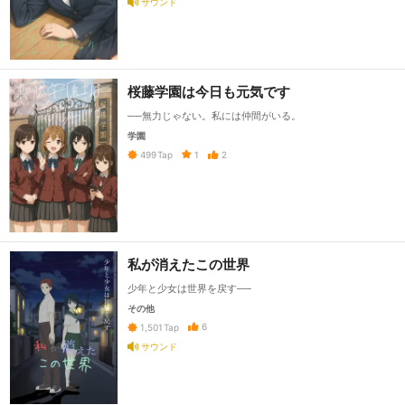
サウンド
桜藤学園は今日も元気です
──無力じゃない。私には仲間がいる。
学園
1
2
499
Tap
私が消えたこの世界
少年と少女は世界を戻す──
その他
6
1,501
Tap
サウンド