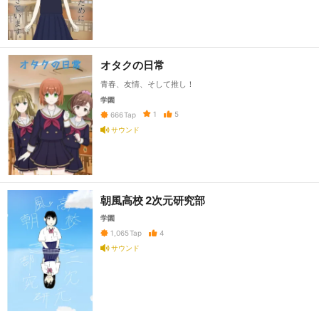
オタクの日常
青春、友情、そして推し！
学園
1
5
666
Tap
サウンド
朝風高校 2次元研究部
学園
4
1,065
Tap
サウンド