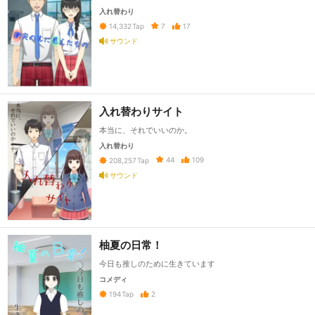
入れ替わり
7
17
14,332
Tap
サウンド
入れ替わりサイト
本当に、それでいいのか。
入れ替わり
44
109
208,257
Tap
サウンド
柚夏の日常！
今日も推しのために生きています
コメディ
2
194
Tap