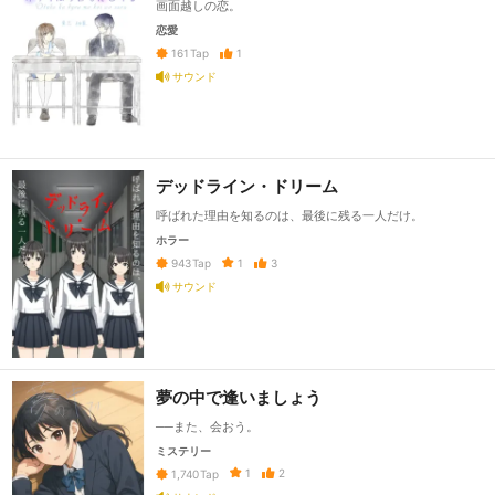
画面越しの恋。
恋愛
1
161
Tap
サウンド
デッドライン・ドリーム
呼ばれた理由を知るのは、最後に残る一人だけ。
ホラー
1
3
943
Tap
サウンド
夢の中で逢いましょう
──また、会おう。
ミステリー
1
2
1,740
Tap