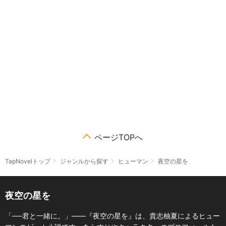
ページTOPへ
TapNovelトップ
ジャンルから探す
ヒューマン
夜空の星を
夜空の星を
「──君と一緒に。」――『夜空の星を』は、貴志柚夏によるヒュー