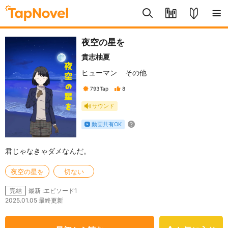
夜空の星を
貴志柚夏
ヒューマン
その他
793
Tap
8
サウンド
動画共有OK
君じゃなきゃダメなんだ。
夜空の星を
切ない
最新 :エピソード1
完結
2025.01.05 最終更新