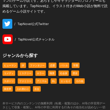
マンのゲーム小説です。あらすじやキャラクターのプロフィールも
掲載しています。TapNovelは、イラスト付きのWeb小説が無料で読
めるゲーム小説サイトです。
/
TapNovel公式Twitter
/
TapNovel公式チャンネル
ジャンルから探す
ヒューマン
SF
ファンタジー
恋愛
バトル
学園
コメディ
ミステリー
ホラー
職業
社会派
歴史
スポーツ
ファミリー
アニマル
BL
エッセイ
その他
異世界
入れ替わり
百合
本サービス内のコンテンツの無断利用（転載・複製のほか、AI等の学習用デー
タとして収集・複製し、AI等の学習に利用する行為その他当社が認めない一切