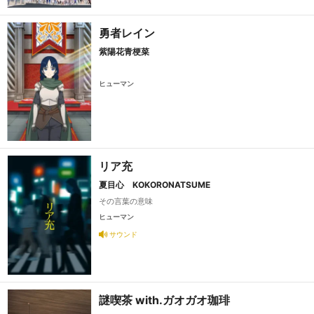
勇者レイン
紫陽花青梗菜
ヒューマン
リア充
夏目心 KOKORONATSUME
その言葉の意味
ヒューマン
サウンド
謎喫茶 with.ガオガオ珈琲