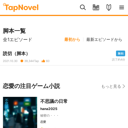
脚本一覧
全1エピソード
最初から
最新エピソードから
読切（脚本）
読了約4分
2021.10.30
39,344
Tap
60
恋愛の注目ゲーム小説
もっと見る
不思議の日常
hana2025
秘密の・・・
恋愛