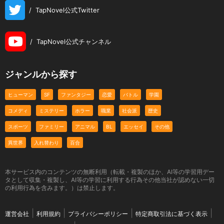
/
TapNovel公式Twitter
/
TapNovel公式チャンネル
ジャンルから探す
ヒューマン
SF
ファンタジー
恋愛
バトル
学園
コメディ
ミステリー
ホラー
職業
社会派
歴史
スポーツ
ファミリー
アニマル
BL
エッセイ
その他
異世界
入れ替わり
百合
本サービス内のコンテンツの無断利用（転載・複製のほか、AI等の学習用デー
タとして収集・複製し、AI等の学習に利用する行為その他当社が認めない一切
の利用行為を含みます。）は禁止します。
運営会社
利用規約
プライバシーポリシー
特定商取引法に基づく表示