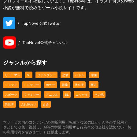
プロフィールも掲載しています。TapNovelは、イラスト付きのWeb
小説が無料で読めるゲーム小説サイトです。
/
TapNovel公式Twitter
/
TapNovel公式チャンネル
ジャンルから探す
ヒューマン
SF
ファンタジー
恋愛
バトル
学園
コメディ
ミステリー
ホラー
職業
社会派
歴史
スポーツ
ファミリー
アニマル
BL
エッセイ
その他
異世界
入れ替わり
百合
本サービス内のコンテンツの無断利用（転載・複製のほか、AI等の学習用デー
タとして収集・複製し、AI等の学習に利用する行為その他当社が認めない一切
の利用行為を含みます。）は禁止します。