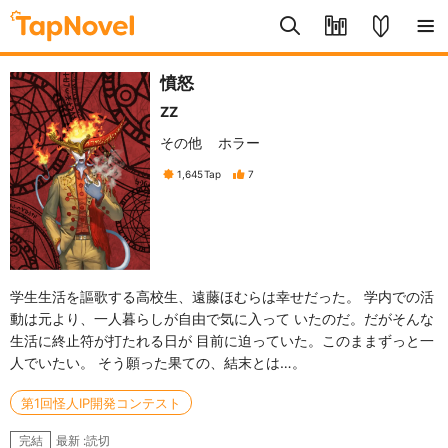
憤怒
ZZ
その他
ホラー
1,645
Tap
7
学生生活を謳歌する高校生、遠藤ほむらは幸せだった。 学内での活
動は元より、一人暮らしが自由で気に入って いたのだ。だがそんな
生活に終止符が打たれる日が 目前に迫っていた。このままずっと一
人でいたい。 そう願った果ての、結末とは…。
第1回怪人IP開発コンテスト
最新 :読切
完結