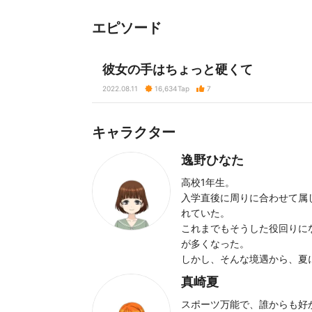
エピソード
彼女の手はちょっと硬くて
2022.08.11
16,634
Tap
7
キャラクター
逸野ひなた
高校1年生。
入学直後に周りに合わせて属
れていた。
これまでもそうした役回りに
が多くなった。
しかし、そんな境遇から、夏
真崎夏
スポーツ万能で、誰からも好