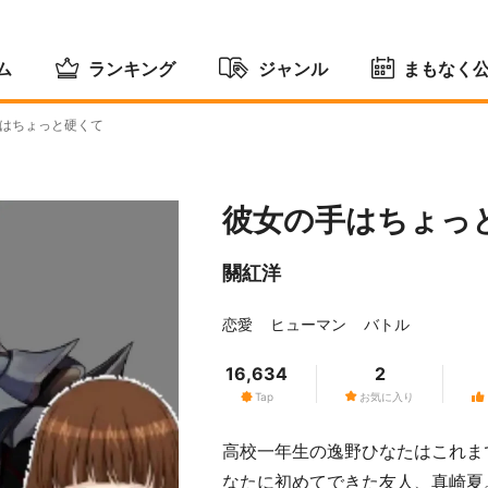
ム
ランキング
ジャンル
まもなく
はちょっと硬くて
彼女の手はちょっ
關紅洋
恋愛
ヒューマン
バトル
16,634
2
Tap
お気に入り
高校一年生の逸野ひなたはこれま
なたに初めてできた友人、真崎夏