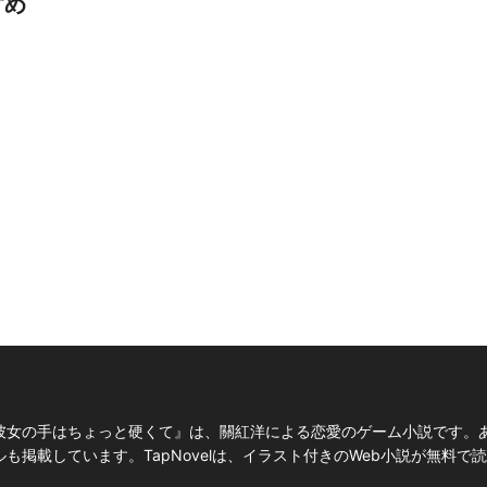
すめ
彼女の手はちょっと硬くて』は、關紅洋による恋愛のゲーム小説です。
掲載しています。TapNovelは、イラスト付きのWeb小説が無料で