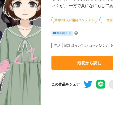
いくが、 一方で夏になにもして
第1回怪人IP開発コンテスト
百合
動画共有OK
完結
2
最新 :彼女の手はちょっと硬くて
最初から読む
この作品をシェア