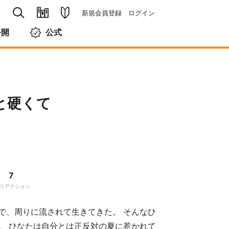
新規会員登録
ログイン
公開
公式
と硬くて
7
リアクション
で、周りに流されて生きてきた。 そんなひ
。 ひなたは自分とは正反対の夏に惹かれて