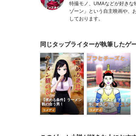
特撮モノ、UMAなどが好きな
ゾーン」という自主映画や、お
しております。
同じタップライターが執筆したゲ
【求める条件】ラーメン
ブフとチーズと、ドキド
観の合う男！
キ、オユン
コメディ
コメディ