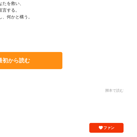
なたを救い、
宣言する。
し、何かと構う。
。
最初から読む
脚本で読む
ファン