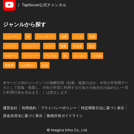
/
TapNovel公式チャンネル
ジャンルから探す
ヒューマン
SF
ファンタジー
恋愛
バトル
学園
コメディ
ミステリー
ホラー
職業
社会派
歴史
スポーツ
ファミリー
アニマル
BL
エッセイ
その他
異世界
入れ替わり
百合
本サービス内のコンテンツの無断利用（転載・複製のほか、AI等の学習用デー
タとして収集・複製し、AI等の学習に利用する行為その他当社が認めない一切
の利用行為を含みます。）は禁止します。
運営会社
利用規約
プライバシーポリシー
特定商取引法に基づく表示
資金決済法に基づく表示
動画共有ガイドライン
© Imagica Infos Co., Ltd.