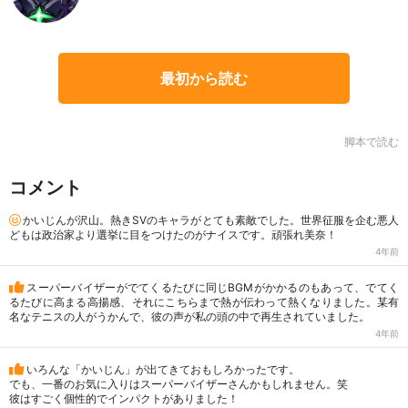
最初から読む
脚本で読む
コメント
かいじんが沢山。熱きSVのキャラがとても素敵でした。世界征服を企む悪人
どもは政治家より選挙に目をつけたのがナイスです。頑張れ美奈！
4年前
スーパーバイザーがでてくるたびに同じBGMがかかるのもあって、でてく
るたびに高まる高揚感、それにこちらまで熱が伝わって熱くなりました。某有
名なテニスの人がうかんで、彼の声が私の頭の中で再生されていました。
4年前
いろんな「かいじん」が出てきておもしろかったです。
でも、一番のお気に入りはスーパーバイザーさんかもしれません。笑
彼はすごく個性的でインパクトがありました！