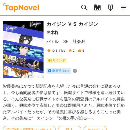
カイジン ＶＳ カイジン
冬木柊
バトル
SF
社会派
10,811
Tap
2
6
サウンド
動画共有OK
皆藤美奈はかつて新聞記者を志望した今は普通の会社に勤めるＯ
Ｌ。今も新聞記者の夢は捨てず、転職サイトで機械を追い続けてい
る。そんな美奈に転職サイトから選挙の調査員のアルバイトの募集
が届く。興味本位で応募した美奈は即採用された。興味本位で始め
たアルバイトだったが、その意義に喜びを感じるようになった美
奈。その美奈に“ カイジン ”の魔の手が迫る──。
第1回怪人IP開発コンテスト
怪人
ヒロイン