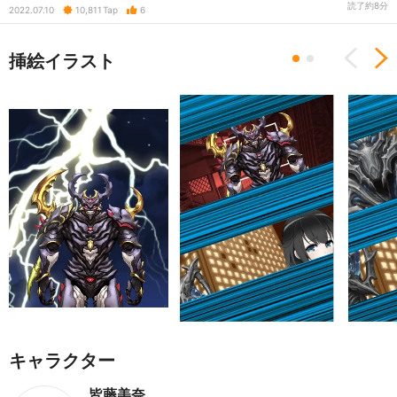
読了約8分
2022.07.10
10,811
Tap
6
挿絵イラスト
Previous
N
キャラクター
皆藤美奈