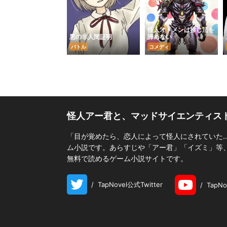
怪人オトメンは推し活を
悪の非人間証明
諦めない
バトル
コメディ
怪人アー君と、マッドサイエンティス
「目が覚めたら、恋人によって怪人にされていた
ム小説です。あらすじや「アー君」「イズミ」等、キ
無料で読めるゲーム小説サイトです。
/
TapNovel公式Twitter
/
TapN