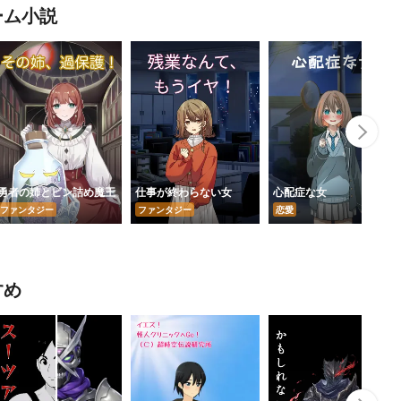
ーム小説
Nex
勇者の姉とビン詰め魔王
仕事が終わらない女
心配症な女
ファンタジー
ファンタジー
恋愛
すめ