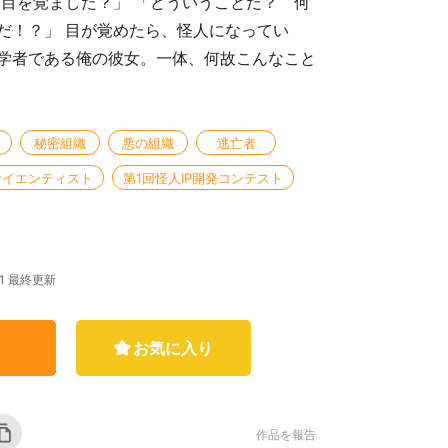
、目を覚ました？」 「どういうことだ？ 何
だ！？」 目が覚めたら、怪人になってい
学者である俺の彼女。一体、何故こんなこと
秘密組織
悪の組織
逃亡者
サイエンティスト
第1回怪人IP開発コンテスト
.01 最終更新
お気に入り
作品を報告