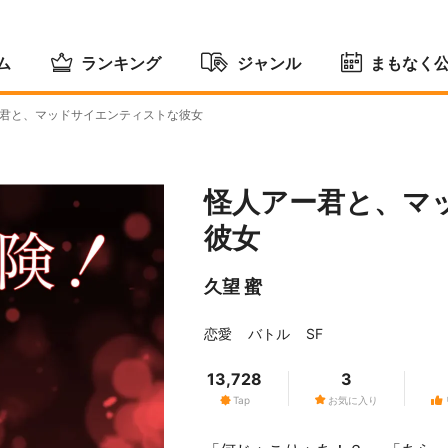
ム
ランキング
ジャンル
まもなく
君と、マッドサイエンティストな彼女
怪人アー君と、マ
彼女
久望 蜜
恋愛
バトル
SF
13,728
3
Tap
お気に入り