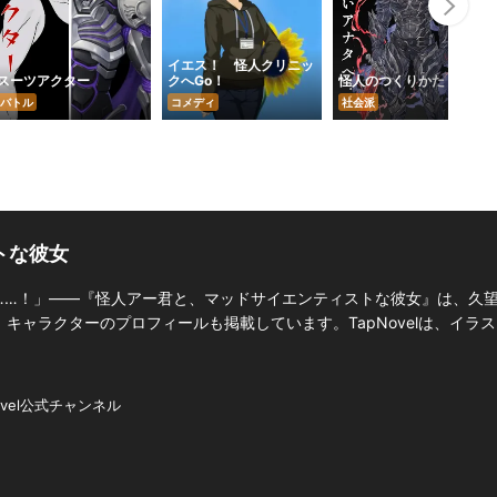
Nex
イエス！ 怪人クリニッ
スーツアクター
クへGo！
怪人のつくりかた
バトル
コメディ
社会派
トな彼女
……！」――『怪人アー君と、マッドサイエンティストな彼女』は、久望
ャラクターのプロフィールも掲載しています。TapNovelは、イラス
ovel公式チャンネル