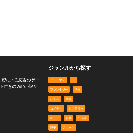
t
ヘンタイ女子の相続事件
鬼子さんは悪い子
簿
TG86
コメディ
職業
SF
ジャンルから探す
 蜜による恋愛のゲー
ヒューマン
SF
ト付きのWeb小説が
ファンタジー
恋愛
バトル
学園
コメディ
ミステリー
ホラー
職業
社会派
歴史
スポーツ