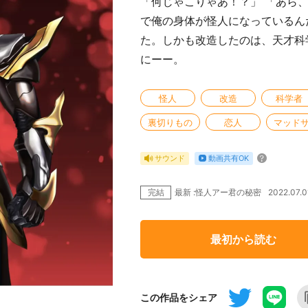
「何じゃこりゃあ！？」 「あら
で俺の身体が怪人になっているん
た。しかも改造したのは、天才科
にーー。
怪人
改造
科学者
裏切りもの
恋人
マッド
動画共有OK
サウンド
完結
2022.07
最新 :怪人アー君の秘密
最初から読む
この作品をシェア