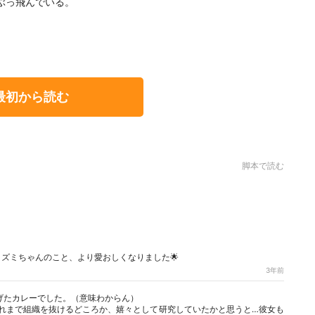
ぶっ飛んでいる。
最初から読む
脚本で読む
.イズミちゃんのこと、より愛おしくなりました🌟
3年前
げたカレーでした。（意味わからん）
れまで組織を抜けるどころか、嬉々として研究していたかと思うと…彼女も