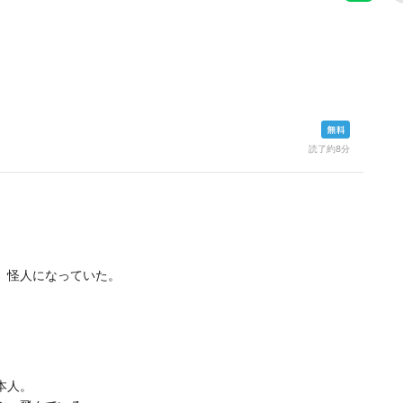
読了約8分
、怪人になっていた。
本人。