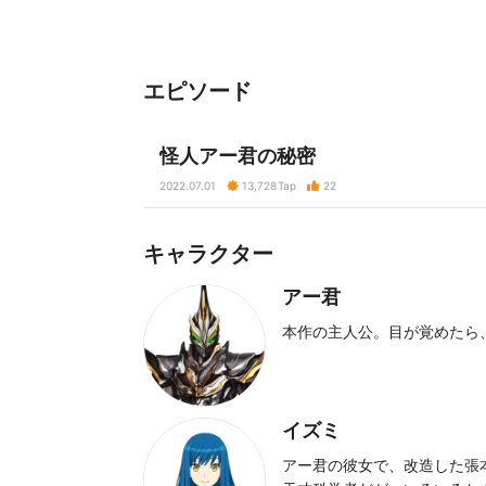
エピソード
怪人アー君の秘密
2022.07.01
13,728
Tap
22
キャラクター
アー君
本作の主人公。目が覚めたら
イズミ
アー君の彼女で、改造した張