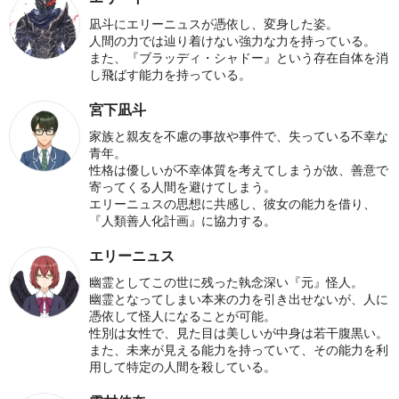
凪斗にエリーニュスが憑依し、変身した姿。
人間の力では辿り着けない強力な力を持っている。
また、『ブラッディ・シャドー』という存在自体を消
し飛ばす能力を持っている。
宮下凪斗
家族と親友を不慮の事故や事件で、失っている不幸な
青年。
性格は優しいが不幸体質を考えてしまうが故、善意で
寄ってくる人間を避けてしまう。
エリーニュスの思想に共感し、彼女の能力を借り、
『人類善人化計画』に協力する。
エリーニュス
幽霊としてこの世に残った執念深い『元』怪人。
幽霊となってしまい本来の力を引き出せないが、人に
憑依して怪人になることが可能。
性別は女性で、見た目は美しいが中身は若干腹黒い。
また、未来が見える能力を持っていて、その能力を利
用して特定の人間を殺している。