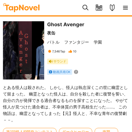
Ghost Avenger
夜缶
バトル
ファンタジー
学園
7,546
Tap
10
サウンド
動画共有OK
とある怪人は殺された。 しかし、怪人は執念深くこの世に幽霊とし
て留まった。 幽霊となった怪人は、自分を殺した者に復讐を誓い、
自分の力が発揮できる適合者なるものを探すことになった。 やがて
怪人が見つけた適合者は、不幸体質の男子高校生だった……。 この
物語は、幽霊となってしまった【元】怪人と、不幸な青年の復讐劇
－－。
第1回怪人IP開発コンテスト
ダークヒーロー
復讐