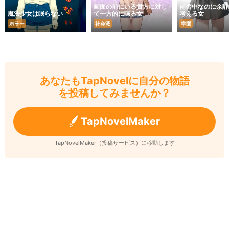
画面の前にいる貴方に対し
補習中なのに余計
魔法少女は眠らない
て一方的に喋る女
考える女
ホラー
社会派
学園
あなたもTapNovelに自分の物語
を投稿してみませんか？
TapNovelMaker
TapNovelMaker（投稿サービス）に移動します