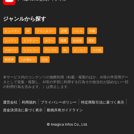
ジャンルから探す
ヒューマン
SF
ファンタジー
恋愛
バトル
学園
コメディ
ミステリー
ホラー
職業
社会派
歴史
スポーツ
ファミリー
アニマル
BL
エッセイ
その他
異世界
入れ替わり
百合
本サービス内のコンテンツの無断利用（転載・複製のほか、AI等の学習用デー
タとして収集・複製し、AI等の学習に利用する行為その他当社が認めない一切
の利用行為を含みます。）は禁止します。
運営会社
利用規約
プライバシーポリシー
特定商取引法に基づく表示
資金決済法に基づく表示
動画共有ガイドライン
© Imagica Infos Co., Ltd.