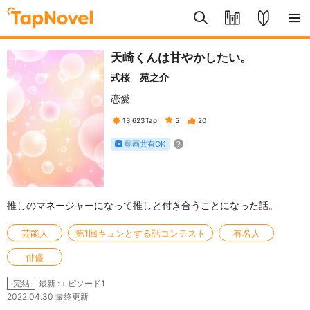
天崎くんは甘やかしたい。
式桜 苑之介
恋愛
13,623
Tap
5
20
動画共有OK
推しのマネージャーになって推しと付き合うことになった話。
芸能人
第1回キュンとする話コンテスト
有名人
俳優
最新 :エピソード1
完結
2022.04.30 最終更新