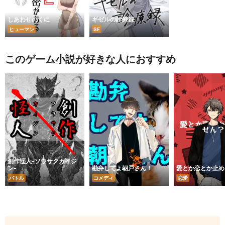
しあわせのくに
ギゼルの診療録
ヒューマン
SF
このゲーム小説が好きな人におすすめ
創作怪人-ソウサクカイジ
ン-
勘弁してよ朝戸さん！
愛とか恋とか止め
バトル
コメディ
恋愛