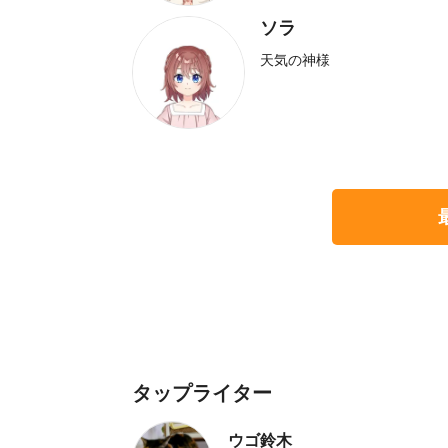
ソラ
天気の神様
タップライター
ウゴ鈴木