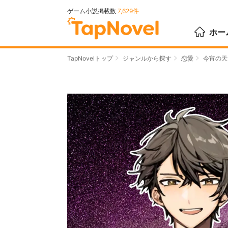
ゲーム小説掲載数
7,629件
ホー
TapNovelトップ
ジャンルから探す
恋愛
今宵の天