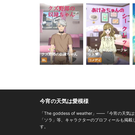
あけみちゃんのシークレ
クズ野郎の奴隷ちゃん
ット♥
BL
コメディ
今宵の天気は愛模様
「The goddess of weather」――
「ソラ」等、キャラクターのプロフィールも掲載して
す。