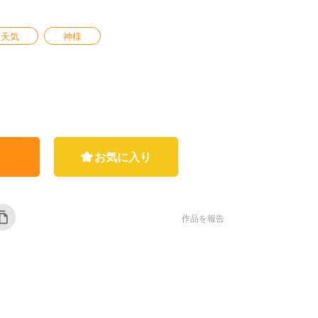
天気
神様
お気に入り
作品を報告