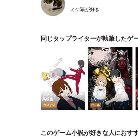
ミケ猫が好き
同じタップライターが執筆したゲ
ファンタスティック女子
高校生
トリアージ
コメディ
バトル
このゲーム小説が好きな人におす