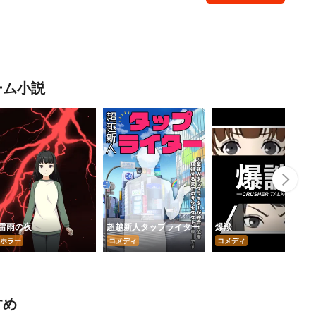
ーム小説
Nex
雷雨の夜
超越新人タップライター
爆談
ホラー
コメディ
コメディ
すめ