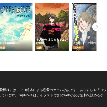
Nex
キスからはじまるキュン
APPEARANCE
な物語
人の心はイケ面のごとし
恋愛
恋愛
コメディ
『今宵の天気は愛模様』は、ウゴ鈴木による恋愛のゲーム小説です。あらすじや「
います。TapNovelは、イラスト付きのWeb小説が無料で読めるゲ