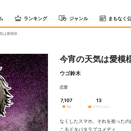
ム
ランキング
ジャンル
まもなく
気は愛模様
今宵の天気は愛模
ウゴ鈴木
恋愛
7,107
13
Tap
リアクション
なくしたスマホ。それを拾ったの
こるドタバタラブコメディ