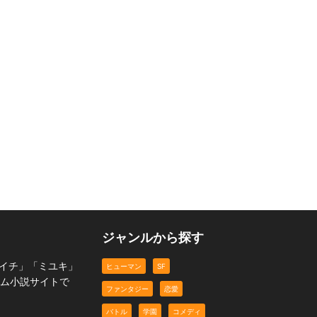
t
この顔にキュンと来たの
で110連(ガチャ)
オタ族
推しの下部になりたい
歴史
コメディ
ヒューマン
ジャンルから探す
ヨウイチ」「ミユキ」
ヒューマン
SF
ーム小説サイトで
ファンタジー
恋愛
バトル
学園
コメディ