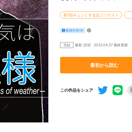
第1回キュンとする話コンテスト
動画共有OK
完結
2022.04.27 最終更新
最新 :読切
最初から読む
この作品をシェア