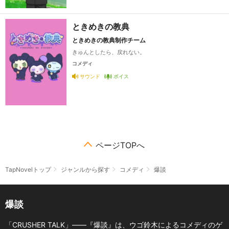
ときめきの教典
ときめきの教典制作チーム
きゅんとしたら、戻れない。
コメディ
サウンド
ボイス
ページTOPへ
TapNovelトップ
ジャンルから探す
コメディ
爆談
爆談
「CRUSHER TALK」――『爆談』は、ウゴ鈴木によるコメディのゲ