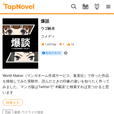
爆談
ウゴ鈴木
コメディ
1,223
Tap
1
13
動画共有OK
World Maker（マンガネーム作成サービス、集英社）で作った作品
を移植してみた実験作。読んだときの印象の違いを知りたく作って
みました。マンガ版はTwitterで“ #爆談”と検索すれば見つかると思
います
時事ネタ
最新 :ウクライナ侵攻
完結