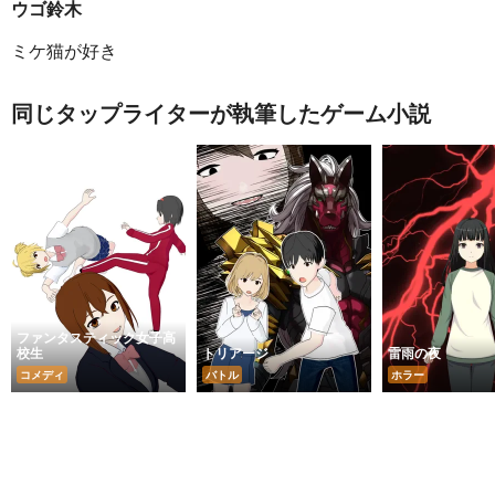
ウゴ鈴木
ミケ猫が好き
同じタップライターが執筆したゲーム小説
ファンタスティック女子高
校生
トリアージ
雷雨の夜
コメディ
バトル
ホラー