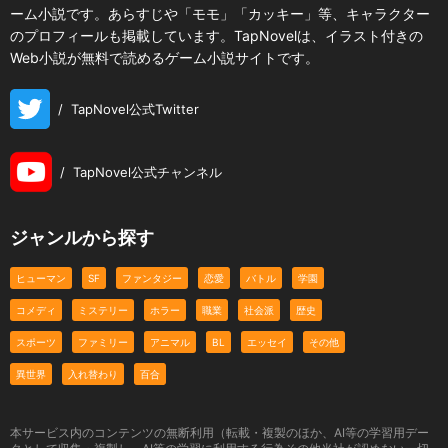
ーム小説です。あらすじや「モモ」「カッキー」等、キャラクター
のプロフィールも掲載しています。TapNovelは、イラスト付きの
Web小説が無料で読めるゲーム小説サイトです。
/
TapNovel公式Twitter
/
TapNovel公式チャンネル
ジャンルから探す
ヒューマン
SF
ファンタジー
恋愛
バトル
学園
コメディ
ミステリー
ホラー
職業
社会派
歴史
スポーツ
ファミリー
アニマル
BL
エッセイ
その他
異世界
入れ替わり
百合
本サービス内のコンテンツの無断利用（転載・複製のほか、AI等の学習用デー