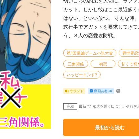
幼いころの約束を大切に、ラファ
ガット。しかし彼はここ最近多く
はない」といい放つ。 そんな時
式行事でアガットを要求してきて
う、３人の恋愛攻防戦。
第1回長編ゲーム小説大賞
異世界恋
三角関係
初恋
甘くて切
ハッピーエンド?
動画共有OK
サウンド
完結
最新 :11.永遠を誓う口づけ。それ
最初から読む