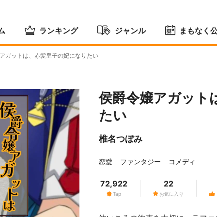
ム
ランキング
ジャンル
まもなく
アガットは、赤髪皇子の妃になりたい
侯爵令嬢アガット
たい
椎名つぼみ
恋愛
ファンタジー
コメディ
72,922
22
Tap
お気に入り