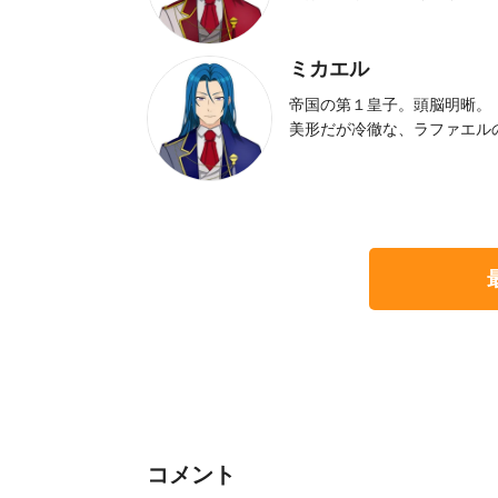
ミカエル
帝国の第１皇子。頭脳明晰。
美形だが冷徹な、ラファエル
コメント