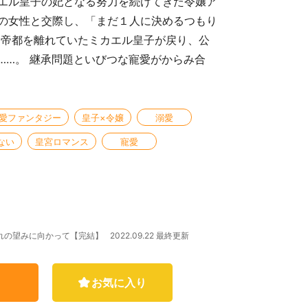
エル皇子の妃となる努力を続けてきた令嬢ア
の女性と交際し、「まだ１人に決めるつもり
、帝都を離れていたミカエル皇子が戻り、公
……。 継承問題といびつな寵愛がからみ合
愛ファンタジー
皇子×令嬢
溺愛
ない
皇宮ロマンス
寵愛
2022.09.22 最終更新
ぞれの望みに向かって【完結】
お気に入り