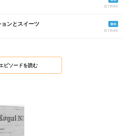
読了約4分
ションとスイーツ
読了約4分
1エピソードを読む