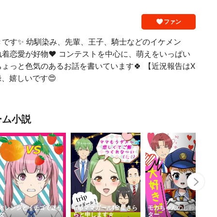
ファン
です✨ 幼馴染み、先輩、王子、騎士などのイケメン
着恋愛が好物♥️ コンテストを中心に、萌えをいっぱい
ょっと色気のあるお話を書いています🍀 【近況報告はX
、嬉しいです😍
ーム小説
Nex
オレンジとイチゴで迷う
tripママガール❗金星きら
モカちゃんのしわしわレ
女
らと申します☆
ター