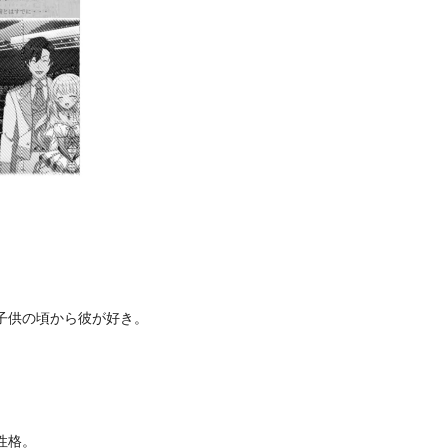
。
子供の頃から彼が好き。
性格。