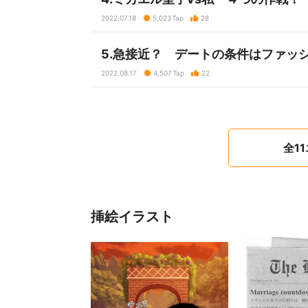
2022.07.18
5,023
Tap
28
5.急接近？️ デートの条件はファッ
2022.08.17
4,507
Tap
22
全1
挿絵イラスト