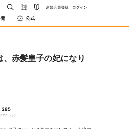
新規会員登録
ログイン
公開
公式
は、赤髪皇子の妃になり
285
リアクション