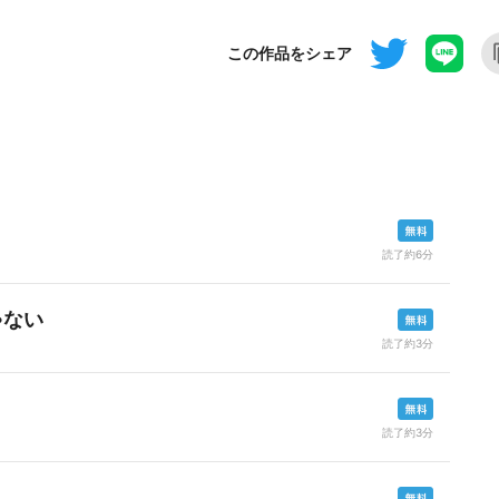
この作品をシェア
読了約6分
ゃない
読了約3分
読了約3分