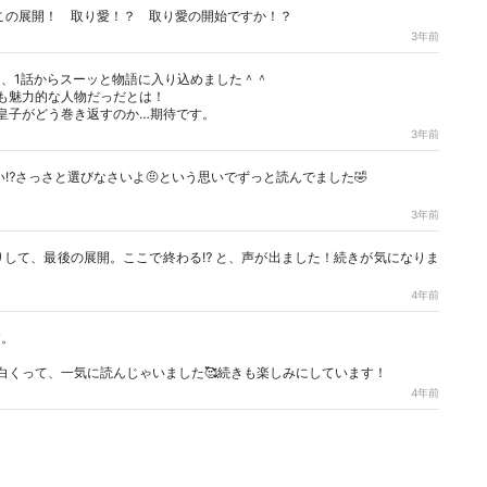
この展開！ 取り愛！？ 取り愛の開始ですか！？
3年前
、1話からスーッと物語に入り込めました＾＾
も魅力的な人物だっだとは！
皇子がどう巻き返すのか…期待です。
3年前
⁉️さっさと選びなさいよ🤨という思いでずっと読んでました🤣
3年前
して、最後の展開。ここで終わる⁉︎ と、声が出ました！続きが気になりま
4年前
す。
白くって、一気に読んじゃいました🥰続きも楽しみにしています！
4年前