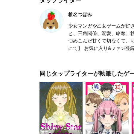
タップライター
椎名つぼみ
少女マンガや乙女ゲームが好き
と、三角関係、溺愛、略奪、執
つめこんだ甘くて切なくて、ち
にて】 お気に入り&ファン登録
同じタップライターが執筆したゲ
Shiny Star ～この星を
君に～
逆ハーレムを楽しむ女