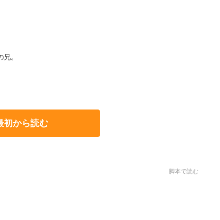
の兄。
最初から読む
脚本で読む