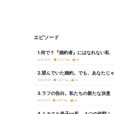
エピソード
1.何で？『婚約者』にはなれない私
2022.05.27
25,211
Tap
44
2.望んでいた婚約。でも、あなたじ
2022.07.04
5,237
Tap
32
3.ラフの告白。私たちの新たな決意
2022.07.11
3,977
Tap
29
4.ミカエル皇子vs私 ４つの作戦！