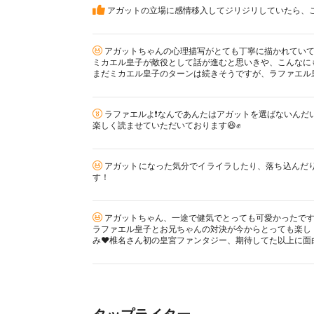
アガットの立場に感情移入してジリジリしていたら、
アガットちゃんの心理描写がとても丁寧に描かれていて
ミカエル皇子が敵役として話が進むと思いきや、こんなに
まだミカエル皇子のターンは続きそうですが、ラファエル
ラファエルよ❗なんであんたはアガットを選ばないんだい
楽しく読ませていただいております😆✊
アガットになった気分でイライラしたり、落ち込んだり
す！
アガットちゃん、一途で健気でとっても可愛かったで
ラファエル皇子とお兄ちゃんの対決が今からとっても楽し
み❤️椎名さん初の皇宮ファンタジー、期待してた以上に面