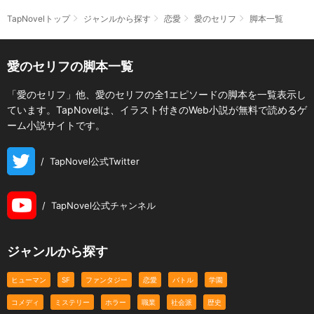
TapNovelトップ
ジャンルから探す
恋愛
愛のセリフ
脚本一覧
愛のセリフの脚本一覧
「愛のセリフ」他、愛のセリフの全1エピソードの脚本を一覧表示し
ています。TapNovelは、イラスト付きのWeb小説が無料で読めるゲ
ーム小説サイトです。
/
TapNovel公式Twitter
/
TapNovel公式チャンネル
ジャンルから探す
ヒューマン
SF
ファンタジー
恋愛
バトル
学園
コメディ
ミステリー
ホラー
職業
社会派
歴史