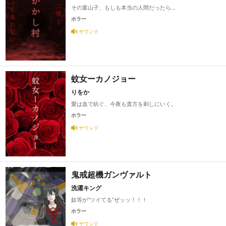
その案山子、もしも本当の人間だったら…
ホラー
サウンド
蚊女ーカノジョー
りをか
愛は血で紡ぐ、今夜も貴方を刺しにいく。
ホラー
サウンド
鬼戒超機ガンヴァルト
洗濯キング
奴等が“ツイてる”ぜッッ！！！
ホラー
サウンド