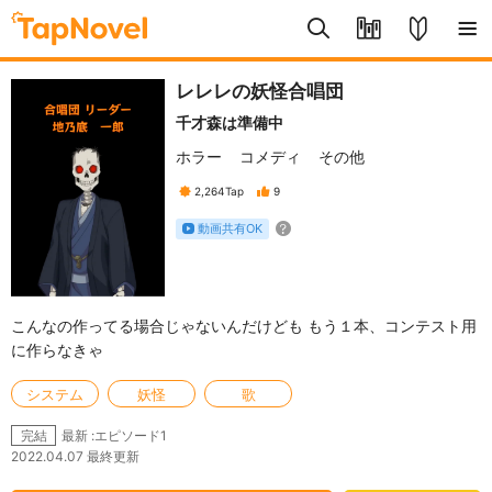
レレレの妖怪合唱団
千才森は準備中
ホラー
コメディ
その他
2,264
Tap
9
動画共有OK
こんなの作ってる場合じゃないんだけども もう１本、コンテスト用
に作らなきゃ
システム
妖怪
歌
最新 :エピソード1
完結
2022.04.07 最終更新