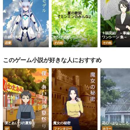
１話完結 ～掌
白銀のモデル
ミンナの歌
ワンシーン 集～
恋愛
その他
その他
このゲーム小説が好きな人におすすめ
僕とあいつの夏祭り
魔女の秘密
花心 -はなごころ
SF
ファンタジー
ホラー