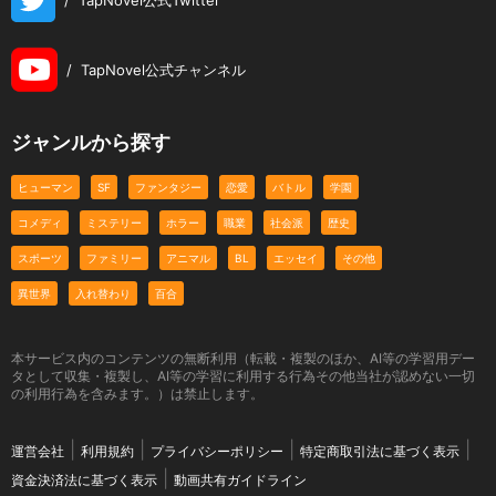
/
TapNovel公式チャンネル
ジャンルから探す
ヒューマン
SF
ファンタジー
恋愛
バトル
学園
コメディ
ミステリー
ホラー
職業
社会派
歴史
スポーツ
ファミリー
アニマル
BL
エッセイ
その他
異世界
入れ替わり
百合
本サービス内のコンテンツの無断利用（転載・複製のほか、AI等の学習用デー
タとして収集・複製し、AI等の学習に利用する行為その他当社が認めない一切
の利用行為を含みます。）は禁止します。
運営会社
利用規約
プライバシーポリシー
特定商取引法に基づく表示
資金決済法に基づく表示
動画共有ガイドライン