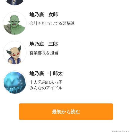
地乃底 次郎
会計も担当してる頭脳派
地乃底 三郎
営業部長を担当
地乃底 十郎太
十人兄弟の末っ子
みんなのアイドル
最初から読む