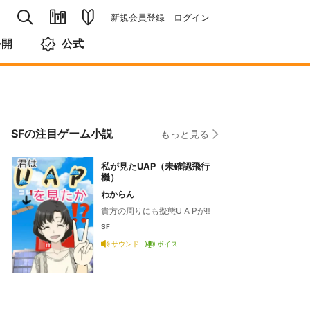
新規会員登録
ログイン
公開
公式
SFの注目ゲーム小説
もっと見る
私が見たUAP（未確認飛行
機）
わからん
貴方の周りにも擬態U A Pが‼️
SF
サウンド
ボイス