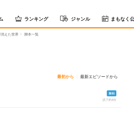
ム
ランキング
ジャンル
まもなく
が消えた世界
脚本一覧
最初から
最新エピソードから
読了約4分