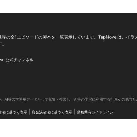
の全1エピソードの脚本を一覧表示しています。TapNovelは、イラ
す。
ovel公式チャンネル
、AI等の学習用データとして収集・複製し、AI等の学習に利用する行為その他当
引法に基づく表示
資金決済法に基づく表示
動画共有ガイドライン