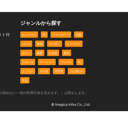
ジャンルから探す
スト付
ヒューマン
SF
ファンタジー
恋愛
バトル
学園
コメディ
ミステリー
ホラー
職業
社会派
歴史
スポーツ
ファミリー
アニマル
BL
エッセイ
その他
異世界
入れ替わり
百合
社が認めない一切の利用行為を含みます。）は禁止します。
© Imagica Infos Co., Ltd.