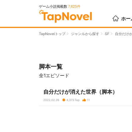
ゲーム小説掲載数
7,625件
ホー
TapNovelトップ
ジャンルから探す
SF
自分だけ
脚本一覧
全1エピソード
自分だけが消えた世界（脚本）
2022.02.26
4,375
Tap
11