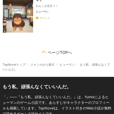
わんこが店主？！
ヒューマン
サウンド
ページTOPへ
TapNovelトップ
ジャンルから探す
ヒューマン
もう私、頑張んなくて
いいんだ。
もう私、頑張んなくていいんだ。
「」――『もう私、頑張んなくていいんだ。』は、Yumixによるヒ
ューマンのゲーム小説です。あらすじやキャラクターのプロフィー
ルも掲載しています。TapNovelは、イラスト付きのWeb小説が無料
で読めるゲーム小説サイトです。