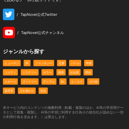
/
TapNovel公式Twitter
/
TapNovel公式チャンネル
ジャンルから探す
ヒューマン
SF
ファンタジー
恋愛
バトル
学園
コメディ
ミステリー
ホラー
職業
社会派
歴史
スポーツ
ファミリー
アニマル
BL
エッセイ
その他
異世界
入れ替わり
百合
本サービス内のコンテンツの無断利用（転載・複製のほか、AI等の学習用デー
タとして収集・複製し、AI等の学習に利用する行為その他当社が認めない一切
の利用行為を含みます。）は禁止します。