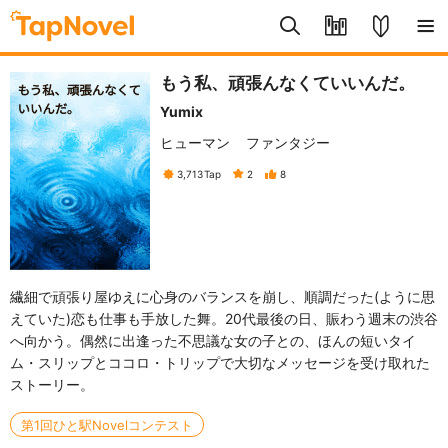
もう私、頑張んなくていいんだ。
Yumix
ヒューマン
ファンタジー
3,713
Tap
2
8
繊細で頑張り屋ゆえに心身のバランスを崩し、順調だった(ように思
えていた)恋も仕事も手放した舞。20代最後の日、賑わう週末の渋谷
へ向かう。偶然に出逢った不思議な女の子との、ほんの短いタイ
ム・スリップとココロ・トリップで大切なメッセージを受け取れた
ストーリー。
第1回ひと駅Novelコンテスト