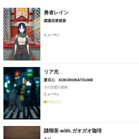
勇者レイン
紫陽花青梗菜
ヒューマン
リア充
夏目心 KOKORONATSUME
その言葉の意味
ヒューマン
サウンド
謎喫茶 with.ガオガオ珈琲
キリ