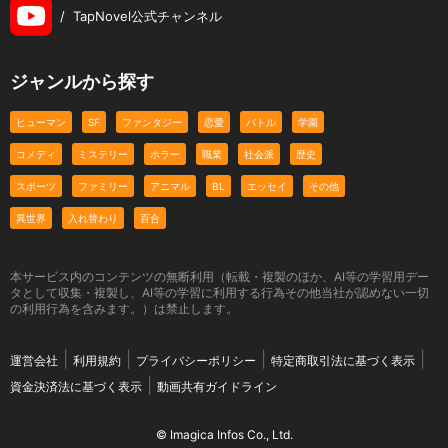
/
TapNovel公式チャンネル
ジャンルから探す
ヒューマン
SF
ファンタジー
恋愛
バトル
学園
コメディ
ミステリー
ホラー
職業
社会派
歴史
スポーツ
ファミリー
アニマル
BL
エッセイ
その他
異世界
入れ替わり
百合
本サービス内のコンテンツの無断利用（転載・複製のほか、AI等の学習用デー
タとして収集・複製し、AI等の学習に利用する行為その他当社が認めない一切
の利用行為を含みます。）は禁止します。
運営会社
利用規約
プライバシーポリシー
特定商取引法に基づく表示
資金決済法に基づく表示
動画共有ガイドライン
© Imagica Infos Co., Ltd.