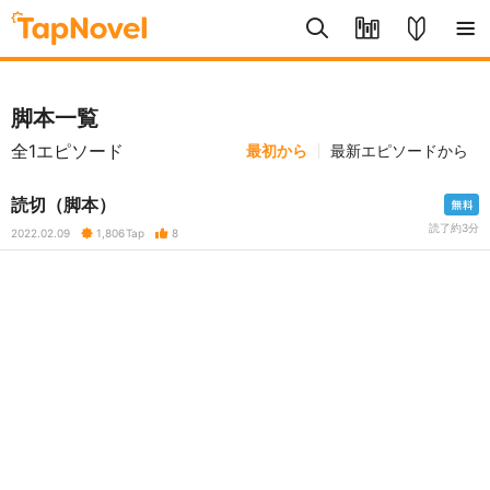
脚本一覧
全1エピソード
最初から
最新エピソードから
読切（脚本）
読了約3分
2022.02.09
1,806
Tap
8