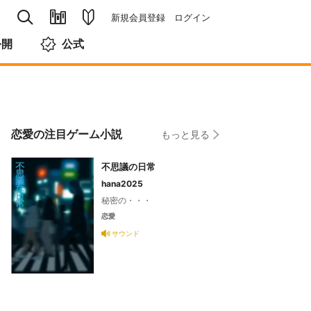
新規会員登録
ログイン
公開
公式
恋愛の注目ゲーム小説
もっと見る
不思議の日常
hana2025
秘密の・・・
恋愛
サウンド