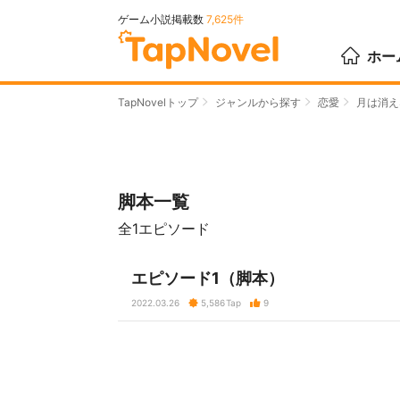
ゲーム小説掲載数
7,625件
ホー
TapNovelトップ
ジャンルから探す
恋愛
月は消え
脚本一覧
全1エピソード
エピソード1（脚本）
2022.03.26
5,586
Tap
9