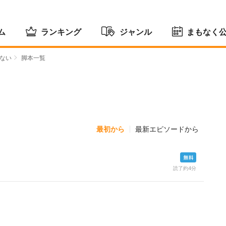
ム
ランキング
ジャンル
まもなく
ない
脚本一覧
最初から
最新エピソードから
読了約4分