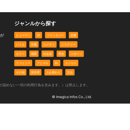
ジャンルから探す
説が
ヒューマン
SF
ファンタジー
恋愛
バトル
学園
コメディ
ミステリー
ホラー
職業
社会派
歴史
スポーツ
ファミリー
アニマル
BL
エッセイ
その他
異世界
入れ替わり
百合
社が認めない一切の利用行為を含みます。）は禁止します。
© Imagica Infos Co., Ltd.