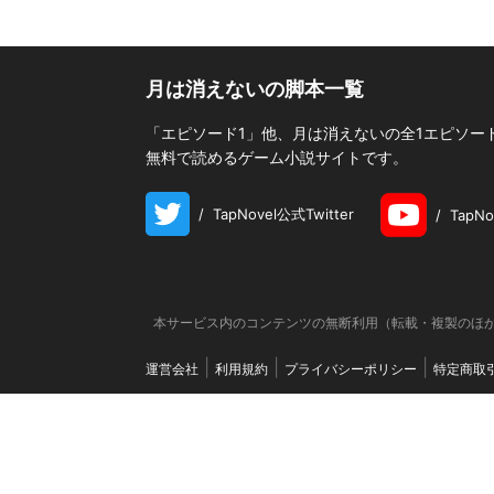
月は消えないの脚本一覧
「エピソード1」他、月は消えないの全1エピソード
無料で読めるゲーム小説サイトです。
/
TapNovel公式Twitter
/
TapN
本サービス内のコンテンツの無断利用（転載・複製のほか
運営会社
利用規約
プライバシーポリシー
特定商取