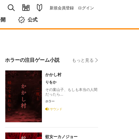
新規会員登録
ログイン
公開
公式
ホラーの注目ゲーム小説
もっと見る
かかし村
りをか
その案山子、もしも本当の人間
だったら…
ホラー
サウンド
蚊女ーカノジョー