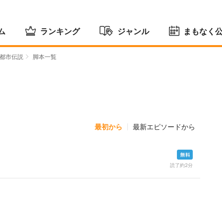
ム
ランキング
ジャンル
まもなく
都市伝説
脚本一覧
最初から
最新エピソードから
）
読了約2分