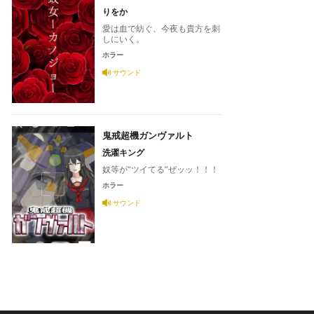
りをか
愛は血で紡ぐ、今夜も貴方を刺
しにいく。
ホラー
サウンド
鬼戒超機ガンヴァルト
洗濯キング
奴等が“ツイてる”ぜッッ！！！
ホラー
サウンド