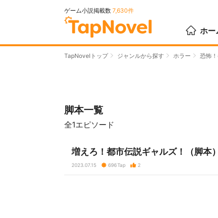
ゲーム小説掲載数
7,630件
ホー
TapNovelトップ
ジャンルから探す
ホラー
恐怖！
脚本一覧
全1エピソード
増えろ！都市伝説ギャルズ！（脚本
2023.07.15
696
Tap
2