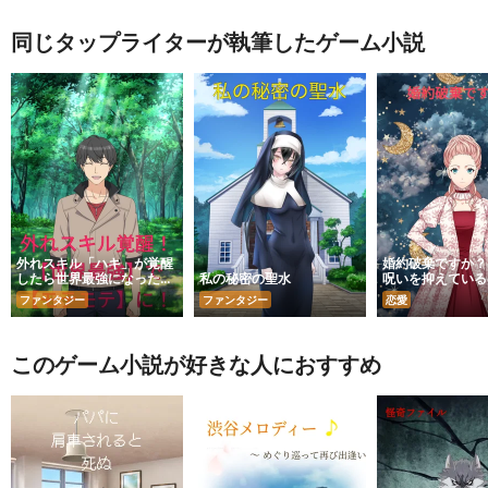
同じタップライターが執筆したゲーム小説
外れスキル「ハキ」が覚醒
婚約破棄ですか？
したら世界最強になった
私の秘密の聖水
呪いを抑えている
件 ～パーティを追放され
である私ですよ？
ファンタジー
ファンタジー
恋愛
たけど今は楽しくやってま
怖い顔をしていま
す～
このゲーム小説が好きな人におすすめ