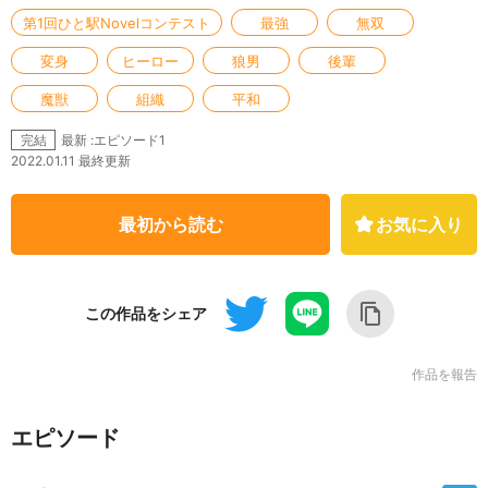
第1回ひと駅Novelコンテスト
最強
無双
変身
ヒーロー
狼男
後輩
魔獣
組織
平和
最新 :エピソード1
完結
2022.01.11 最終更新
最初から読む
お気に入り
この作品をシェア
作品を報告
エピソード