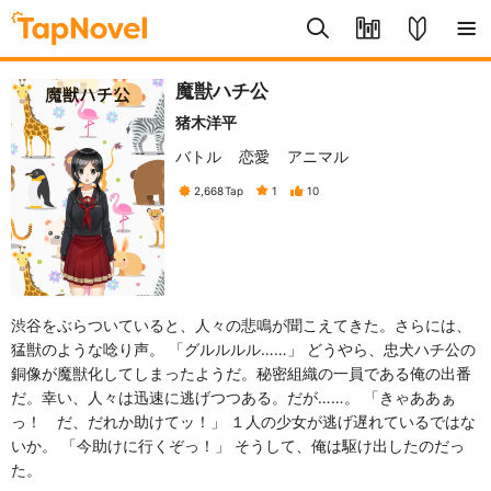
魔獣ハチ公
猪木洋平
バトル
恋愛
アニマル
2,668
Tap
1
10
渋谷をぶらついていると、人々の悲鳴が聞こえてきた。さらには、
猛獣のような唸り声。 「グルルルル……」 どうやら、忠犬ハチ公の
銅像が魔獣化してしまったようだ。秘密組織の一員である俺の出番
だ。幸い、人々は迅速に逃げつつある。だが……。 「きゃああぁ
っ！ だ、だれか助けてッ！」 １人の少女が逃げ遅れているではな
いか。 「今助けに行くぞっ！」 そうして、俺は駆け出したのだっ
た。