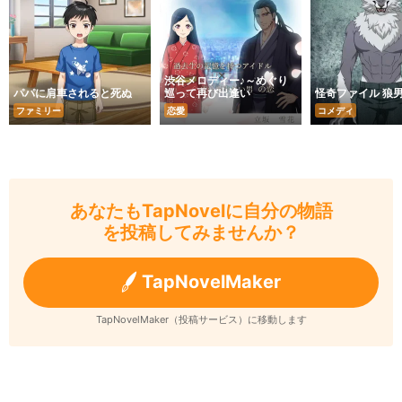
渋谷メロディー♪～めぐり
パパに肩車されると死ぬ
巡って再び出逢い
怪奇ファイル 狼
ファミリー
恋愛
コメディ
あなたもTapNovelに自分の物語
を投稿してみませんか？
TapNovelMaker
TapNovelMaker（投稿サービス）に移動します