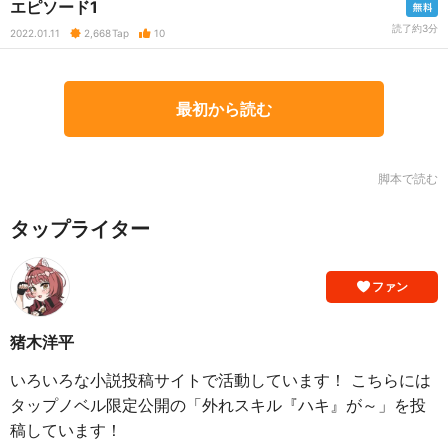
エピソード1
読了約3分
2022.01.11
2,668
Tap
10
最初から読む
脚本で読む
タップライター
ファン
猪木洋平
いろいろな小説投稿サイトで活動しています！ こちらには
タップノベル限定公開の「外れスキル『ハキ』が～」を投
稿しています！