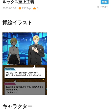
ルックス至上主義
読了約4分
2023.06.30
935
Tap
5
挿絵イラスト
キャラクター