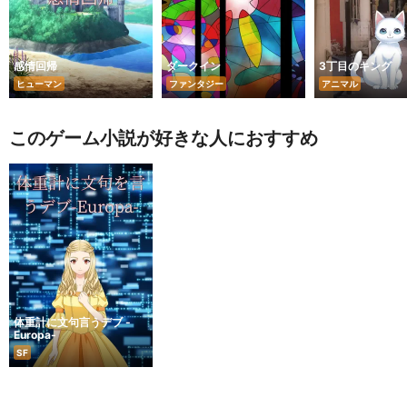
感情回帰
ダークイン
3丁目のキング
ヒューマン
ファンタジー
アニマル
このゲーム小説が好きな人におすすめ
体重計に文句言うデブ -
Europa-
SF