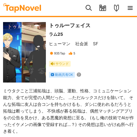
トゥルーフェイス
ラム25
ヒューマン
社会派
SF
935
Tap
5
サウンド
動画共有OK
ミウタクこと三浦拓哉は、頭脳、運動、性格、コミュニケーション
能力、全てが完璧の人間だった。 …ただルックスだけを除いて。 そ
んな拓哉に友人は合コンを持ちかけるも、ダシに使われるだろうと
拓哉は断ってしまう。 不快感が募る拓哉は、偶然マッチングアプリ
をの公告を見かけ、ある悪魔的発想に至る。 (もし俺の技術でAIが作
ったイケメンの画像で登録すれば…？) その発想は思いがけぬ所へ行
き着く。