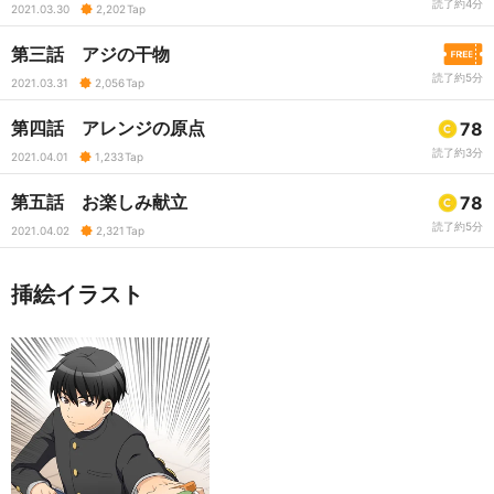
読了約4分
2021.03.30
2,202
Tap
第三話 アジの干物
読了約5分
2021.03.31
2,056
Tap
第四話 アレンジの原点
78
読了約3分
2021.04.01
1,233
Tap
第五話 お楽しみ献立
78
読了約5分
2021.04.02
2,321
Tap
挿絵イラスト