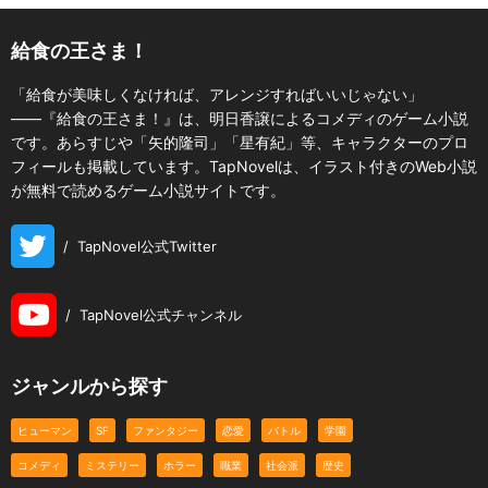
給食の王さま！
「給食が美味しくなければ、アレンジすればいいじゃない」
――『給食の王さま！』は、明日香譲によるコメディのゲーム小説
です。あらすじや「矢的隆司」「星有紀」等、キャラクターのプロ
フィールも掲載しています。TapNovelは、イラスト付きのWeb小説
が無料で読めるゲーム小説サイトです。
/
TapNovel公式Twitter
/
TapNovel公式チャンネル
ジャンルから探す
ヒューマン
SF
ファンタジー
恋愛
バトル
学園
コメディ
ミステリー
ホラー
職業
社会派
歴史