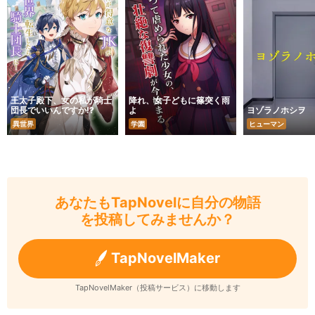
王太子殿下、女の私が騎士
降れ、女子どもに篠突く雨
団長でいいんですか!?
よ
ヨゾラノホシヲ
異世界
学園
ヒューマン
あなたもTapNovelに自分の物語
を投稿してみませんか？
TapNovelMaker
TapNovelMaker（投稿サービス）に移動します