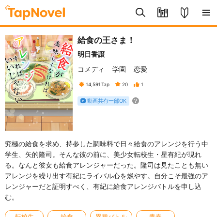
給食の王さま！
明日香譲
コメディ
学園
恋愛
14,591
Tap
20
1
動画共有一部OK
究極の給食を求め、持参した調味料で日々給食のアレンジを行う中
学生、矢的隆司。そんな彼の前に、美少女転校生・星有紀が現れ
る。なんと彼女も給食アレンジャーだった。隆司は見たことも無い
アレンジを繰り出す有紀にライバル心を燃やす。自分こそ最強のア
レンジャーだと証明すべく、有紀に給食アレンジバトルを申し込
む。
転校生
給食
異種バトル
青春