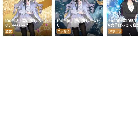
100日後、恋に落ちるふた
100日後、恋に落ちるふた
2023F1第19戦
り、season２
り
P女子ほっこり座
恋愛
エッセイ
スポーツ