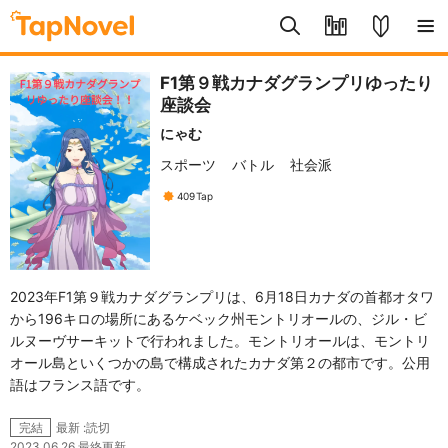
F1第９戦カナダグランプリゆったり
座談会
にゃむ
スポーツ
バトル
社会派
409
Tap
2023年F1第９戦カナダグランプリは、6月18日カナダの首都オタワ
から196キロの場所にあるケベック州モントリオールの、ジル・ビ
ルヌーヴサーキットで行われました。モントリオールは、モントリ
オール島といくつかの島で構成されたカナダ第２の都市です。公用
語はフランス語です。
最新 :読切
完結
2023.06.26 最終更新