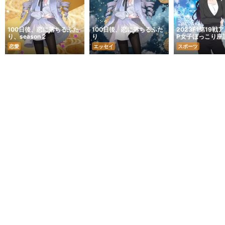
100日後、恋に落ちるふた
100日後、恋に落ちるふた
2023F1第19戦
り、season２
り
P女子ほっこり座
恋愛
エッセイ
スポーツ