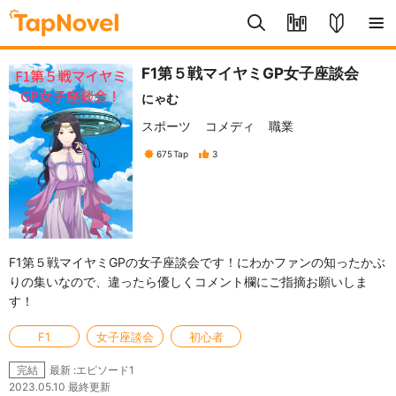
F1第５戦マイヤミGP女子座談会
にゃむ
スポーツ
コメディ
職業
675
Tap
3
F1第５戦マイヤミGPの女子座談会です！にわかファンの知ったかぶ
りの集いなので、違ったら優しくコメント欄にご指摘お願いしま
す！
F1
女子座談会
初心者
最新 :エピソード1
完結
2023.05.10 最終更新