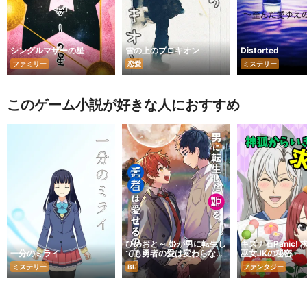
シングルマザーの星
雪の上のプロキオン
Distorted
ファミリー
恋愛
ミステリー
このゲーム小説が好きな人におすすめ
ひめおと～ 姫が男に転生し
キズナ石Panic!
一分のミライ
ても勇者の愛は変わらない
巫女JKの秘密
のか？～
ミステリー
BL
ファンタジー