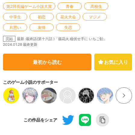
第2回長編ゲーム小説大賞
青春
高校生
中学生
初恋
花火大会
マジメ
片思い
友情
失恋
最新 :最終話(第十六話 )「揚花火 瞼伏せ手に いちご飴」
完結
2024.01.28 最終更新
最初から読む
お気に入り
このゲーム小説のサポーター
この作品をシェア