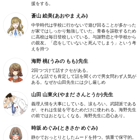
援をする。
蒼山 絵美(あおやま えみ)
中学時代は学校に行かないで遊び回ることが多かった
が家ではしっかり勉強していた。青春を謳歌するため
に高校は毎日登校しいている。与謝野恋と中学校から
の親友。「恋をしていないと死んでしまう」という考
えを持つ
海野 桃(うみの もも)先生
2回つづけて話すクセがある。
どんな話でも肯定して話を聞くので男女問わず人気が
ある。なぜか山田先生には少し厳しめ
山田 山東火(やまだ さんとうか)先生
義理人情を大事にしている。涙もろい。武闘派である
が、それは生徒を守るためだけに使われる。海野先生
の前ではおとなしくなる。海野先生に恋心あり。
時坂 めぐみ(ときさか めぐみ)
静かでおっとりとしたムードを持つ。慎重で保守的。