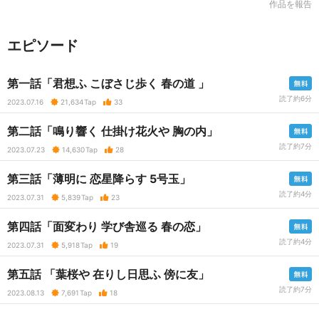
作品を報告
エピソード
第一話「君想ふ こぼさじ歩く 春の道 」
読了約6分
2023.07.16
21,634
Tap
33
第二話「鳴り響く 仕掛け花火や 胸の内」
読了約7分
2023.07.23
14,630
Tap
28
第三話「薄明に 恋星降らす 5号玉」
読了約4分
2023.07.31
5,839
Tap
23
第四話「面変わり 学び舎巡る 春の恋」
読了約4分
2023.07.31
5,918
Tap
19
第五話 「葉桜や 在りし日思ふ 傍に友」
読了約7分
2023.08.13
7,691
Tap
18