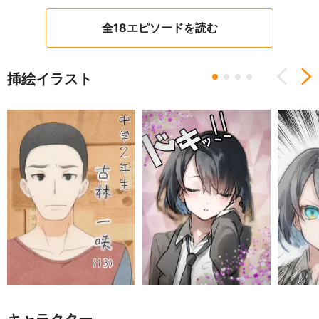
全18エピソードを読む
挿絵イラスト
Previous
N