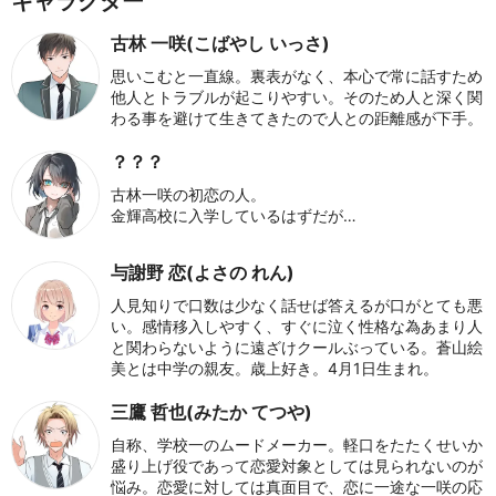
キャラクター
古林 一咲(こばやし いっさ)
思いこむと一直線。裏表がなく、本心で常に話すため
他人とトラブルが起こりやすい。そのため人と深く関
わる事を避けて生きてきたので人との距離感が下手。
？？？
古林一咲の初恋の人。
金輝高校に入学しているはずだが…
与謝野 恋(よさの れん)
人見知りで口数は少なく話せば答えるが口がとても悪
い。感情移入しやすく、すぐに泣く性格な為あまり人
と関わらないように遠ざけクールぶっている。蒼山絵
美とは中学の親友。歳上好き。4月1日生まれ。
三鷹 哲也(みたか てつや)
自称、学校一のムードメーカー。軽口をたたくせいか
盛り上げ役であって恋愛対象としては見られないのが
悩み。恋愛に対しては真面目で、恋に一途な一咲の応