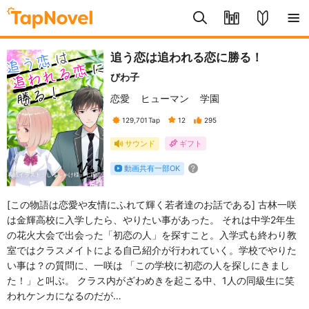
追う恋は追われる恋に勝る！
びわ子
恋愛
ヒューマン
学園
129,701
Tap
12
295
サウンド
ギフト
動画共有一部OK
表紙イラスト：しろじゃけ様、七四雪
様
[この物語は恋愛や友情にふれて輝く若者達のお話である] 古林一咲
は金輝高校に入学したら、やりたい事があった。 それは中学2年生
の花火大会で出会った「初恋の人」を探すこと。入学式も終わり教
室ではクラスメイトによる自己紹介が行われていく。学校でやりた
い事は？の質問に、一咲は 「この学校に初恋の人を探しにきまし
た！」と叫ぶ。 クラス内がざわめきを起こる中、1人の同級生に笑
われケンカになるのだが…