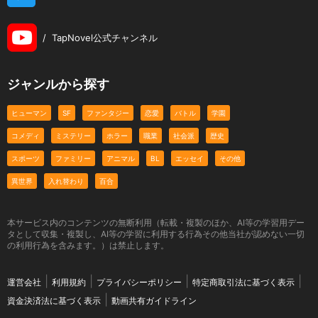
/
TapNovel公式チャンネル
ジャンルから探す
ヒューマン
SF
ファンタジー
恋愛
バトル
学園
コメディ
ミステリー
ホラー
職業
社会派
歴史
スポーツ
ファミリー
アニマル
BL
エッセイ
その他
異世界
入れ替わり
百合
本サービス内のコンテンツの無断利用（転載・複製のほか、AI等の学習用デー
タとして収集・複製し、AI等の学習に利用する行為その他当社が認めない一切
の利用行為を含みます。）は禁止します。
運営会社
利用規約
プライバシーポリシー
特定商取引法に基づく表示
資金決済法に基づく表示
動画共有ガイドライン