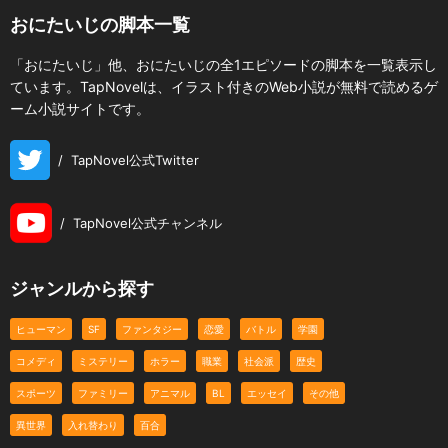
おにたいじの脚本一覧
「おにたいじ」他、おにたいじの全1エピソードの脚本を一覧表示し
ています。TapNovelは、イラスト付きのWeb小説が無料で読めるゲ
ーム小説サイトです。
/
TapNovel公式Twitter
/
TapNovel公式チャンネル
ジャンルから探す
ヒューマン
SF
ファンタジー
恋愛
バトル
学園
コメディ
ミステリー
ホラー
職業
社会派
歴史
スポーツ
ファミリー
アニマル
BL
エッセイ
その他
異世界
入れ替わり
百合