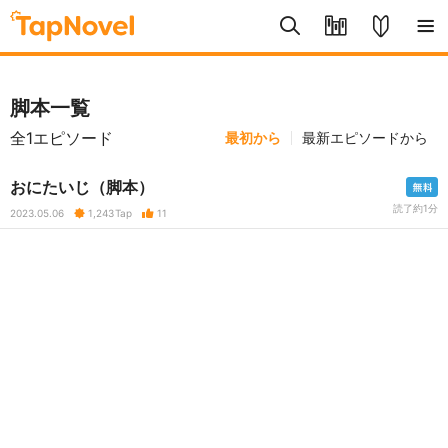
脚本一覧
全1エピソード
最初から
最新エピソードから
おにたいじ（脚本）
読了約1分
2023.05.06
1,243
Tap
11