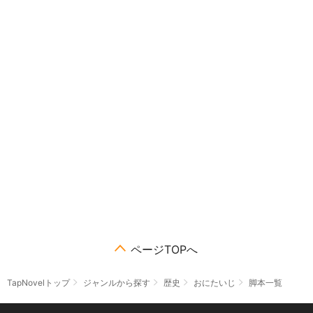
ページTOPへ
TapNovelトップ
ジャンルから探す
歴史
おにたいじ
脚本一覧