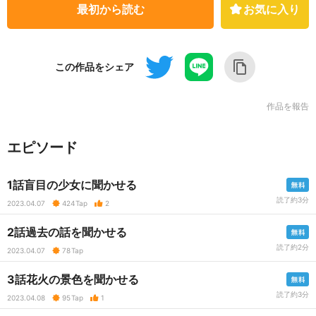
最初から読む
お気に入り
この作品をシェア
作品を報告
エピソード
1話盲目の少女に聞かせる
読了約3分
2023.04.07
424
Tap
2
2話過去の話を聞かせる
読了約2分
2023.04.07
78
Tap
3話花火の景色を聞かせる
読了約3分
2023.04.08
95
Tap
1