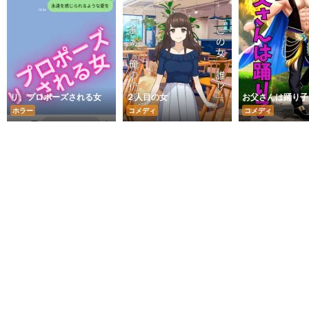
リ、プロポーズされる女
２人目の女
お父さんは踊り子
ホラー
コメディ
コメディ