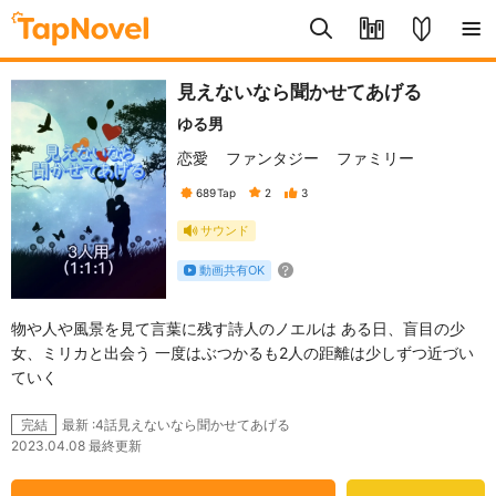
見えないなら聞かせてあげる
ゆる男
恋愛
ファンタジー
ファミリー
689
Tap
2
3
サウンド
動画共有OK
物や人や風景を見て言葉に残す詩人のノエルは ある日、盲目の少
女、ミリカと出会う 一度はぶつかるも2人の距離は少しずつ近づい
ていく
最新 :4話見えないなら聞かせてあげる
完結
2023.04.08 最終更新