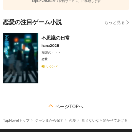
TapNovelMaker（投稿サービス）に移動します
恋愛の注目ゲーム小説
もっと見る
不思議の日常
hana2025
秘密の・・・
恋愛
サウンド
ページTOPへ
TapNovelトップ
ジャンルから探す
恋愛
見えないなら聞かせてあげる