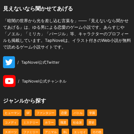
見えないなら聞かせてあげる
「暗闇の世界から光を差し込む言葉を」――『見えないなら聞かせ
てあげる』は、ゆる男による恋愛のゲーム小説です。あらすじや
「ノエル」「ミリカ」「バージル」等、キャラクターのプロフィー
ルも掲載しています。TapNovelは、イラスト付きのWeb小説が無料
で読めるゲーム小説サイトです。
/
TapNovel公式Twitter
/
TapNovel公式チャンネル
ジャンルから探す
ヒューマン
SF
ファンタジー
恋愛
バトル
学園
コメディ
ミステリー
ホラー
職業
社会派
歴史
スポーツ
ファミリー
アニマル
BL
エッセイ
その他