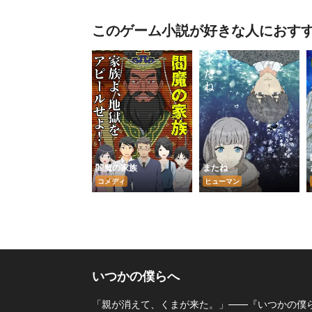
このゲーム小説が好きな人におす
閻魔の家族
またね
コメディ
ヒューマン
いつかの僕らへ
「親が消えて、くまが来た。」――『いつかの僕