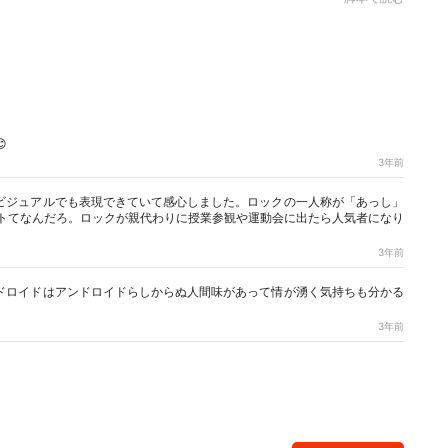

3年前
ビジュアルでも表現できていて感心しました。ロックの一人称が「あっし」
トてなんだろ。ロックが親代わりに授業参観や運動会に出たら人気者になり
3年前
ドロイドはアンドロイドらしからぬ人間味があって情が湧く気持ちも分かる
3年前