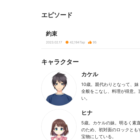
エピソード
約束
2023.02.17
42,194
Tap
95
キャラクター
カケル
10歳。親代わりとなって、
全般をこなし、料理が得意。
い。
ヒナ
5歳。カケルの妹。明るく素
のため、初対面のロックとも
宝物にしている。