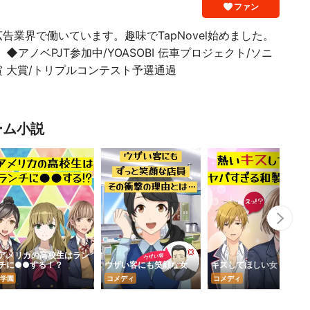
ファン
業界で働いています。趣味でTapNovel始めました。
アノベPJT参加中/YOASOBI 伝車プロジェクト/ソニ
 大賞/トリプルコンテスト予選通過
ーム小説
Nex
アメリカの高校生はラン
チに●●する！？
ウザい客にも笑顔な女
キスしてほしい女
学園
コメディ
コメディ