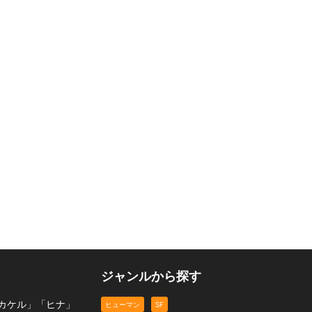
t
運命の出会いなんてあっ
SRS（ソーシャル・リ
てたまるか！
すぐ泣く彼氏。
ライズ・サービス）
恋愛
恋愛
ヒューマン
ジャンルから探す
カケル」「ヒナ」
ヒューマン
SF