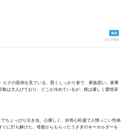
読了約6分
妹・ヒナの面倒を見ている。賢くしっかり者で、家族思い。家事
言動は大人びており、どこか冷めているが、根は優しく愛情深
直でちょっぴり泣き虫。心優しく、好奇心旺盛で人懐っこい性格
すぐに打ち解けた。母親からもらったうさぎのキーホルダーを