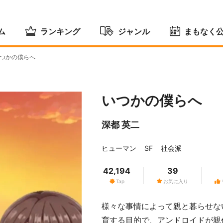
ム
ランキング
ジャンル
まもなく
つかの僕らへ
いつかの僕らへ
深都 英二
ヒューマン
SF
社会派
42,194
39
Tap
お気に入り
様々な事情によって親と暮らせな
育する目的で、アンドロイドが親