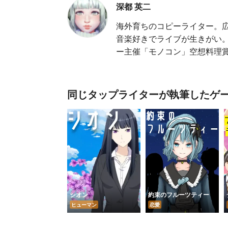
深都 英二
海外育ちのコピーライター。広告
音楽好きでライブが生きがい。 ◆
ー主催「モノコン」空想料理賞
同じタップライターが執筆したゲ
シオン
約束のフルーツティー
ヒューマン
恋愛