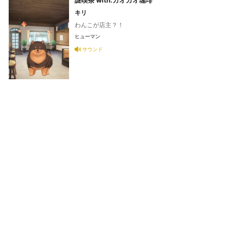
謎喫茶 with.ガオガオ珈琲
キリ
わんこが店主？！
ヒューマン
サウンド