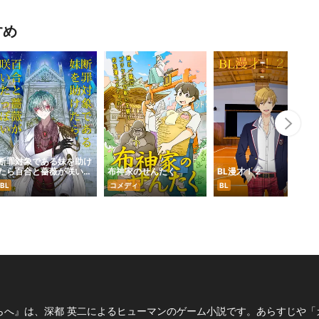
すめ
Nex
断罪対象である妹を助け
たら百合と薔薇が咲いた
布神家のせんたく
BL漫才！２
っぽい
BL
コメディ
BL
らへ』は、深都 英二によるヒューマンのゲーム小説です。あらすじや「