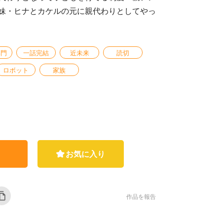
妹・ヒナとカケルの元に親代わりとしてやっ
部門
一話完結
近未来
読切
ロボット
家族
お気に入り
作品を報告