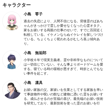
キャラクター
小島 零子
過去の失恋により、人間不信になる。背後霊のばあち
ゃんがきっかけで霊しか愛せなくなった心霊オタク。
家をお祓いする両親の仕事のせいで、すでに百回近く
転校している。イケメンならぬイケレイを探しつづけ
ている。ちょくちょく呪われるがむしろ喜ぶ傾向あ
り。
小島 無垢郎
小学校６年で現実主義者。霊や非科学なものについて
は一切信じていない。そんな事よりボードゲームを愛
する。寝ている時の寝相が悪すぎて、時折とんでもな
い事件を起こす。
小島 凛具
お祓い家族の父。家祓いを生業としてする家族を率い
て事故物件や呪いの館など建物に憑いた霊をお祓いす
る。成仏させるのが至福の喜び。最先端のお祓い技術
を研究しており、最新技術を使った霊のお祓いを行