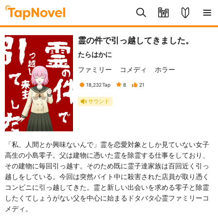
霊の件で引っ越してきました。
たらはかに
ファミリー
コメディ
ホラー
18,232
Tap
8
21
サウンド
「私、人間とか興味ないんで」霊を恋愛対象としか見ていない女子
高生の小島零子。父は建物に憑いた霊を除霊する仕事をしており、
その建物に毎回引っ越す。そのため既に霊子達家族は百回近く引っ
越しをしている。今回は突然バイト中に殺害された店員が取り憑く
コンビニに引っ越してきた。霊と新しい出会いを求める零子と除霊
したくてしょうがない父を中心に始まるドタバタ心霊ファミリーコ
メディ。