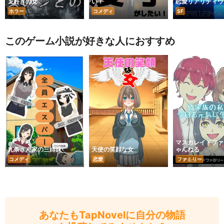
ン好きの女
い！
恋愛リアリティウ
ホラー
コメディ
SF
このゲーム小説が好きな人におすすめ
マスカレイドファ
九条さん家の三姉妹
天使の笑顔な女
ゃんねる
コメディ
恋愛
ファミリー
あなたもTapNovelに自分の物語