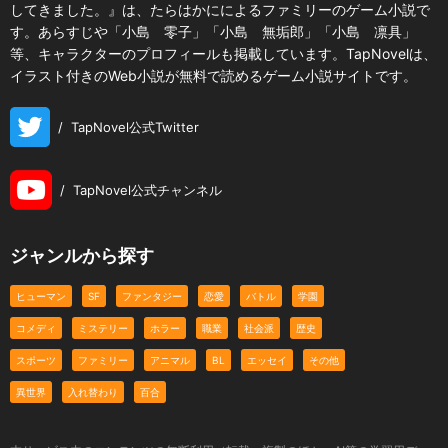
してきました。』は、たらはかにによるファミリーのゲーム小説で
す。あらすじや「小島 零子」「小島 無垢郎」「小島 凛具」
等、キャラクターのプロフィールも掲載しています。TapNovelは、
イラスト付きのWeb小説が無料で読めるゲーム小説サイトです。
/
TapNovel公式Twitter
/
TapNovel公式チャンネル
ジャンルから探す
ヒューマン
SF
ファンタジー
恋愛
バトル
学園
コメディ
ミステリー
ホラー
職業
社会派
歴史
スポーツ
ファミリー
アニマル
BL
エッセイ
その他
異世界
入れ替わり
百合