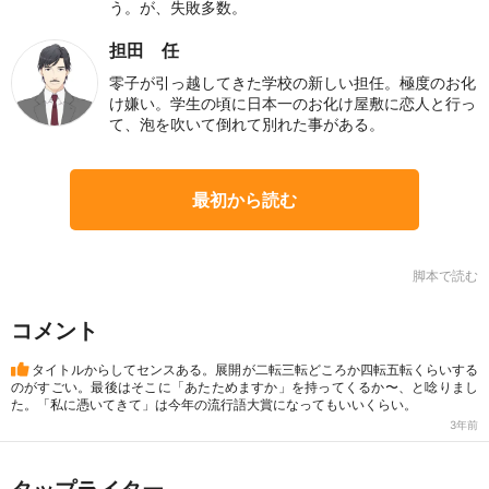
う。が、失敗多数。
担田 任
零子が引っ越してきた学校の新しい担任。極度のお化
け嫌い。学生の頃に日本一のお化け屋敷に恋人と行っ
て、泡を吹いて倒れて別れた事がある。
最初から読む
脚本で読む
コメント
タイトルからしてセンスある。展開が二転三転どころか四転五転くらいする
のがすごい。最後はそこに「あたためますか」を持ってくるか〜、と唸りまし
た。「私に憑いてきて」は今年の流行語大賞になってもいいくらい。
3年前