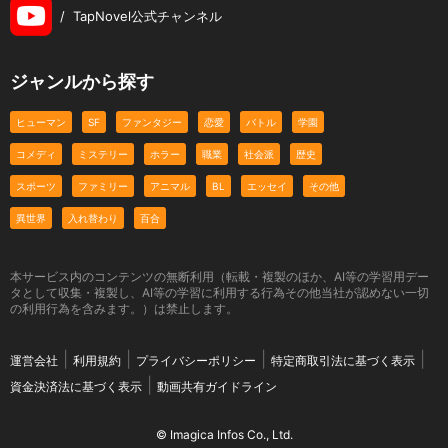
/
TapNovel公式チャンネル
ジャンルから探す
ヒューマン
SF
ファンタジー
恋愛
バトル
学園
コメディ
ミステリー
ホラー
職業
社会派
歴史
スポーツ
ファミリー
アニマル
BL
エッセイ
その他
異世界
入れ替わり
百合
本サービス内のコンテンツの無断利用（転載・複製のほか、AI等の学習用デー
タとして収集・複製し、AI等の学習に利用する行為その他当社が認めない一切
の利用行為を含みます。）は禁止します。
運営会社
利用規約
プライバシーポリシー
特定商取引法に基づく表示
資金決済法に基づく表示
動画共有ガイドライン
© Imagica Infos Co., Ltd.