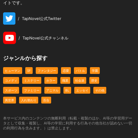
イトです。
/
TapNovel公式Twitter
/
TapNovel公式チャンネル
ジャンルから探す
ヒューマン
SF
ファンタジー
恋愛
バトル
学園
コメディ
ミステリー
ホラー
職業
社会派
歴史
スポーツ
ファミリー
アニマル
BL
エッセイ
その他
異世界
入れ替わり
百合
本サービス内のコンテンツの無断利用（転載・複製のほか、AI等の学習用デー
タとして収集・複製し、AI等の学習に利用する行為その他当社が認めない一切
の利用行為を含みます。）は禁止します。