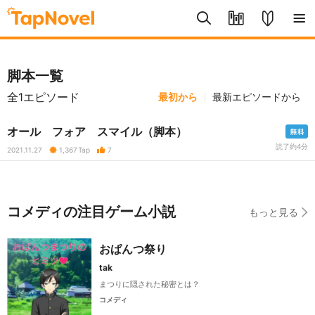
脚本一覧
全1エピソード
最初から
最新エピソードから
オール フォア スマイル（脚本）
読了約4分
2021.11.27
1,367
Tap
7
コメディの注目ゲーム小説
もっと見る
おぱんつ祭り
tak
まつりに隠された秘密とは？
コメディ