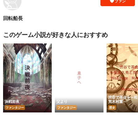
ファン
回転船長
このゲーム小説が好きな人におすすめ
渋谷で茶会を～松
決戦前夜
父より
荒木村重～
ファンタジー
ファンタジー
歴史