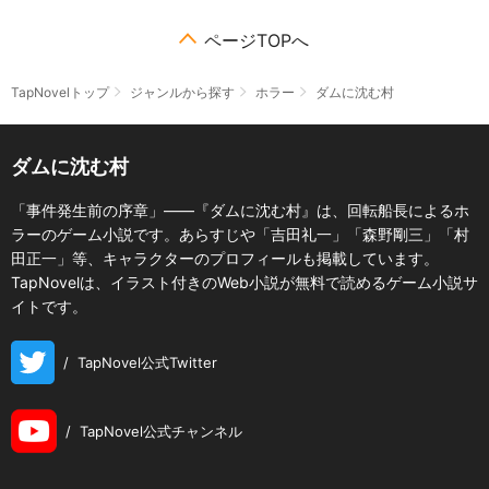
ページTOPへ
TapNovelトップ
ジャンルから探す
ホラー
ダムに沈む村
ダムに沈む村
「事件発生前の序章」――『ダムに沈む村』は、回転船長によるホ
ラーのゲーム小説です。あらすじや「吉田礼一」「森野剛三」「村
田正一」等、キャラクターのプロフィールも掲載しています。
TapNovelは、イラスト付きのWeb小説が無料で読めるゲーム小説サ
イトです。
/
TapNovel公式Twitter
/
TapNovel公式チャンネル