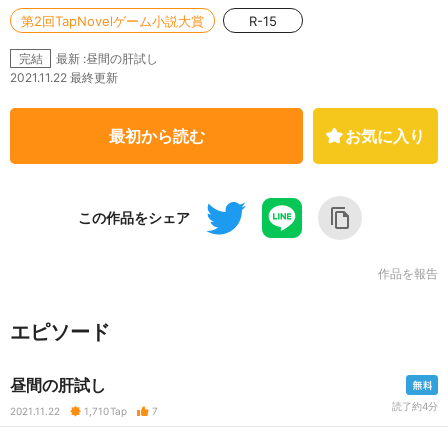
第2回TapNovelゲーム小説大賞
R-15
最新 :昼間の肝試し
完結
2021.11.22 最終更新
最初から読む
お気に入り
この作品をシェア
作品を報告
エピソード
昼間の肝試し
読了約4分
2021.11.22
1,710
Tap
7