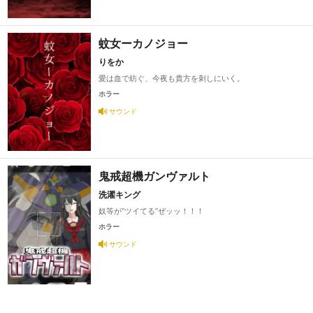
蚊女ーカノジョー
りをか
愛は血で紡ぐ、今夜も貴方を刺しにいく。
ホラー
サウンド
鬼戒超機ガンヴァルト
洗濯キング
奴等が“ツイてる”ぜッッ！！！
ホラー
サウンド