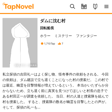
ダムに沈む村
回転船長
ホラー
ミステリー
ファンタジー
1,710
Tap
7
表紙イラスト：回転船長
私立探偵の吉田礼一はよく探し物、怪奇事件の依頼をされる。 今回
の依頼は、ダム建設で立ち退くことになった村の捜索だ。 この村で
は最近、幽霊を目撃情報が増えているという。 本当かいたずらか分
からないため、立ち退く前に真実を見つけてほしいと村長の息子で
ある村田正一が調査を依頼した。 当日、村の人達と捜索隊を組んで
村を捜索した。 すると、捜索隊の数名が幽霊を目撃したとの声が。
そして、探偵の礼一も…