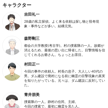
キャラクター
吉田礼一
28歳の私立探偵。よく来る依頼は探し物と怪奇現
象・事件などが多い。結構元気。
森野剛三
都会の大学教授(考古学)。村の捜索隊の一人。故郷が
消えるため、最後の思い出に帰省した。目撃情報を信
じてくれるお爺さん。ちょっとお茶目。
村田正一
今回の事件の依頼人。村長の息子。大人しい40代の
男。ダム建設で廃村になる前に幽霊の目撃現象の真実
を知りたがっている。元々は、ダム建設に反対してい
た。
青井朋美
捜索隊の一人。静村の住民、主婦。
今回の捜索で、最初に幽霊を見た人。