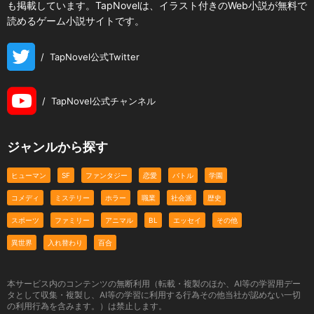
も掲載しています。TapNovelは、イラスト付きのWeb小説が無料で
読めるゲーム小説サイトです。
/
TapNovel公式Twitter
/
TapNovel公式チャンネル
ジャンルから探す
ヒューマン
SF
ファンタジー
恋愛
バトル
学園
コメディ
ミステリー
ホラー
職業
社会派
歴史
スポーツ
ファミリー
アニマル
BL
エッセイ
その他
異世界
入れ替わり
百合
本サービス内のコンテンツの無断利用（転載・複製のほか、AI等の学習用デー
タとして収集・複製し、AI等の学習に利用する行為その他当社が認めない一切
の利用行為を含みます。）は禁止します。