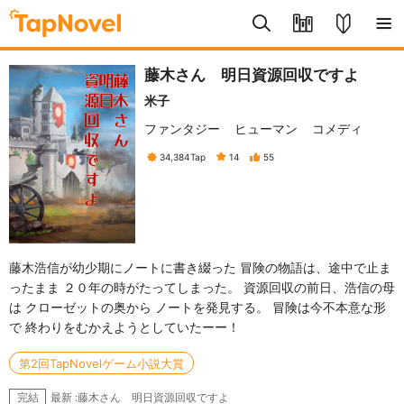
藤木さん 明日資源回収ですよ
米子
ファンタジー
ヒューマン
コメディ
34,384
Tap
14
55
藤木浩信が幼少期にノートに書き綴った 冒険の物語は、途中で止ま
ったまま ２０年の時がたってしまった。 資源回収の前日、浩信の母
は クローゼットの奥から ノートを発見する。 冒険は今不本意な形
で 終わりをむかえようとしていたーー！
第2回TapNovelゲーム小説大賞
最新 :藤木さん 明日資源回収ですよ
完結