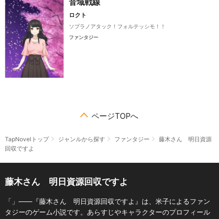
音域戦線
ロクト
ソプラノアタック！フォルテッシモ！！
ファンタジー
ページTOPへ
TapNovelトップ
ジャンルから探す
ファンタジー
藤木さん 明日資源
回収ですよ
藤木さん 明日資源回収ですよ
「」――『藤木さん 明日資源回収ですよ』は、米子によるファン
タジーのゲーム小説です。あらすじやキャラクターのプロフィール