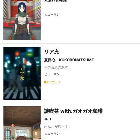
紫陽花青梗菜
ヒューマン
リア充
夏目心 KOKORONATSUME
その言葉の意味
ヒューマン
サウンド
謎喫茶 with.ガオガオ珈琲
キリ
わんこが店主？！
ヒューマン