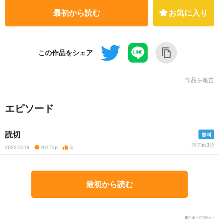
最初から読む
お気に入り
この作品をシェア
作品を報告
エピソード
読切
読了約3分
2022.12.18
911
Tap
3
最初から読む
脚本で読む