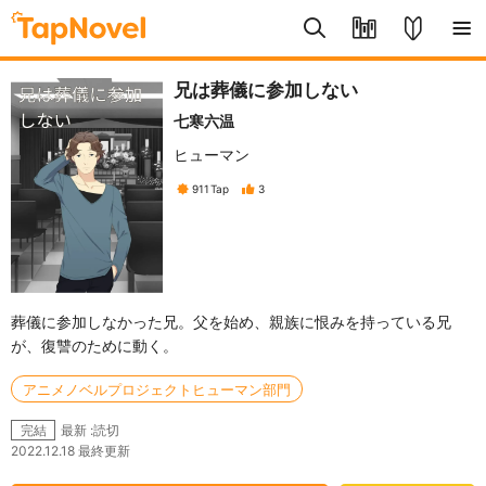
兄は葬儀に参加しない
七寒六温
ヒューマン
911
Tap
3
葬儀に参加しなかった兄。父を始め、親族に恨みを持っている兄
が、復讐のために動く。
アニメノベルプロジェクトヒューマン部門
最新 :読切
完結
2022.12.18 最終更新