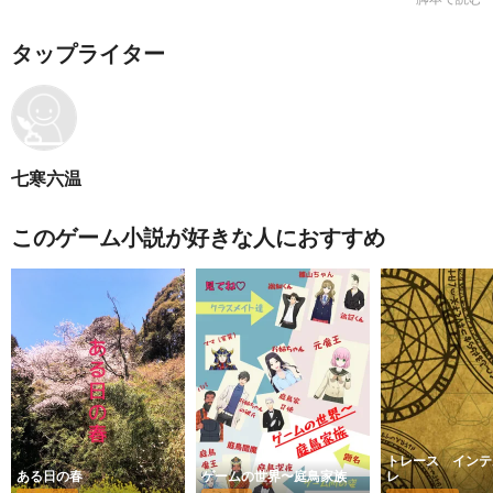
タップライター
七寒六温
このゲーム小説が好きな人におすすめ
トレース インテ
ある日の春
ゲームの世界〜庭鳥家族
レ