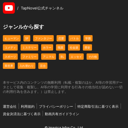
/
TapNovel公式チャンネル
ジャンルから探す
ヒューマン
SF
ファンタジー
恋愛
バトル
学園
コメディ
ミステリー
ホラー
職業
社会派
歴史
スポーツ
ファミリー
アニマル
BL
エッセイ
その他
異世界
入れ替わり
百合
本サービス内のコンテンツの無断利用（転載・複製のほか、AI等の学習用デー
タとして収集・複製し、AI等の学習に利用する行為その他当社が認めない一切
の利用行為を含みます。）は禁止します。
運営会社
利用規約
プライバシーポリシー
特定商取引法に基づく表示
資金決済法に基づく表示
動画共有ガイドライン
© Imagica Infos Co., Ltd.