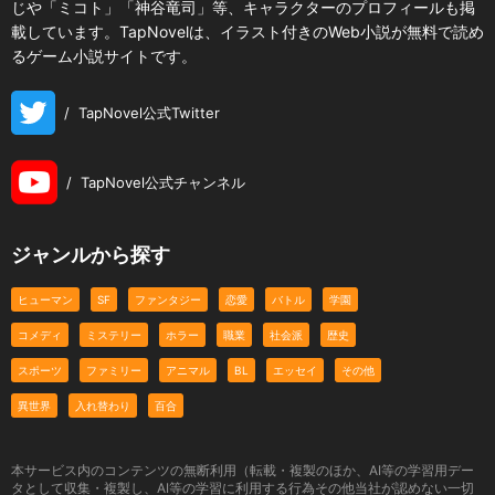
じや「ミコト」「神谷竜司」等、キャラクターのプロフィールも掲
載しています。TapNovelは、イラスト付きのWeb小説が無料で読め
るゲーム小説サイトです。
/
TapNovel公式Twitter
/
TapNovel公式チャンネル
ジャンルから探す
ヒューマン
SF
ファンタジー
恋愛
バトル
学園
コメディ
ミステリー
ホラー
職業
社会派
歴史
スポーツ
ファミリー
アニマル
BL
エッセイ
その他
異世界
入れ替わり
百合
本サービス内のコンテンツの無断利用（転載・複製のほか、AI等の学習用デー
タとして収集・複製し、AI等の学習に利用する行為その他当社が認めない一切