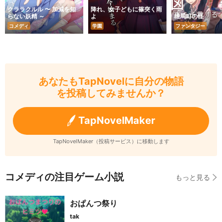
クララクルル 〜 加減を知
降れ、女子どもに篠突く雨
らない妖精 ～
よ
雄馬町の怪
コメディ
学園
ファンタジー
あなたもTapNovelに自分の物語
を投稿してみませんか？
TapNovelMaker
TapNovelMaker（投稿サービス）に移動します
コメディの注目ゲーム小説
もっと見る
おぱんつ祭り
tak