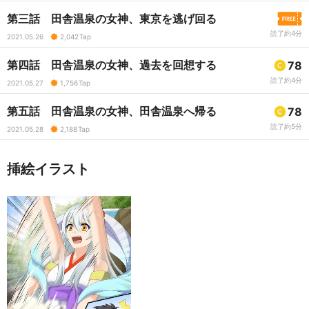
第三話 田舎温泉の女神、東京を逃げ回る
読了約4分
2021.05.26
2,042
Tap
第四話 田舎温泉の女神、過去を回想する
78
読了約4分
2021.05.27
1,756
Tap
第五話 田舎温泉の女神、田舎温泉へ帰る
78
読了約5分
2021.05.28
2,188
Tap
挿絵イラスト