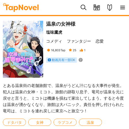
温泉の女神様
塩味鷹虎
コメディ
ファンタジー
恋愛
16,803
Tap
25
1
動画共有一部OK
とある温泉街の老舗旅館で、温泉がうどん汁になる大事件が発生。
犯人は温泉の女神・ミコト。旅館の跡取り息子、竜司が温泉を元に
戻せと言うと、ミコトは機嫌を損ねて家出してしまう。すると今度
は温泉が湧かなくなり、旅館は大パニック。責任を押し付けられた
竜司は、ミコトを連れ戻しに東京へと旅立つ！
ドタバタ
女神
ラブコメ
温泉