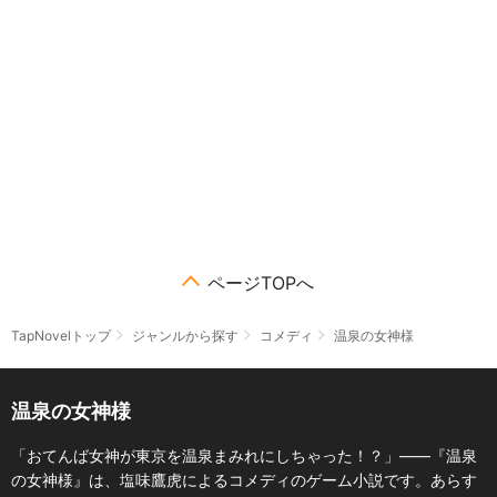
ページTOPへ
TapNovelトップ
ジャンルから探す
コメディ
温泉の女神様
温泉の女神様
「おてんば女神が東京を温泉まみれにしちゃった！？」――『温泉
の女神様』は、塩味鷹虎によるコメディのゲーム小説です。あらす